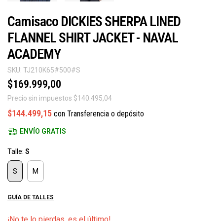
Camisaco DICKIES SHERPA LINED
FLANNEL SHIRT JACKET - NAVAL
ACADEMY
SKU:
TJ210K65#500#S
$169.999,00
Precio sin impuestos
$140.495,04
$144.499,15
con
Transferencia o depósito
ENVÍO GRATIS
Talle:
S
S
M
GUÍA DE TALLES
¡No te lo pierdas, es el último!