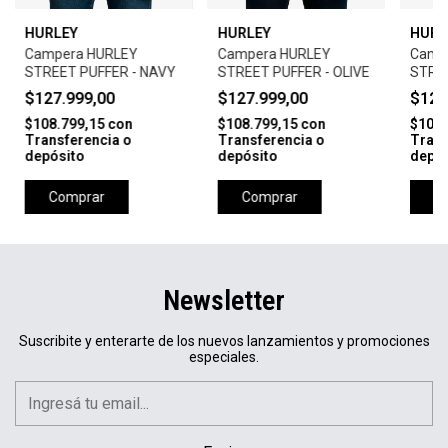
HURLEY
HURLEY
HURL
Campera HURLEY
Campera HURLEY
Camp
STREET PUFFER - NAVY
STREET PUFFER - OLIVE
STREE
BLAC
$127.999,00
$127.999,00
$127
$108.799,15
con
$108.799,15
con
$108.
Transferencia o
Transferencia o
Trans
depósito
depósito
depós
Comprar
Comprar
C
Newsletter
Suscribite y enterarte de los nuevos lanzamientos y promociones
especiales.