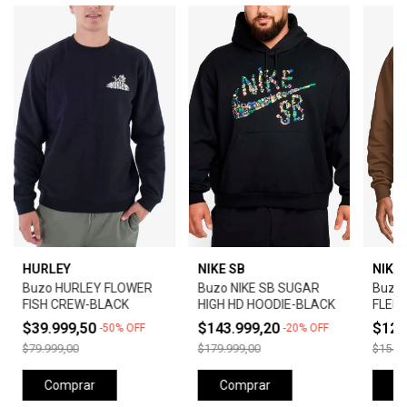
HURLEY
NIKE SB
NIKE 
Buzo HURLEY FLOWER
Buzo NIKE SB SUGAR
Buzo 
FISH CREW-BLACK
HIGH HD HOODIE-BLACK
FLEEC
BRITI
$39.999,50
$143.999,20
$123
-
50
%
OFF
-
20
%
OFF
$79.999,00
$179.999,00
$154.9
Comprar
Comprar
C