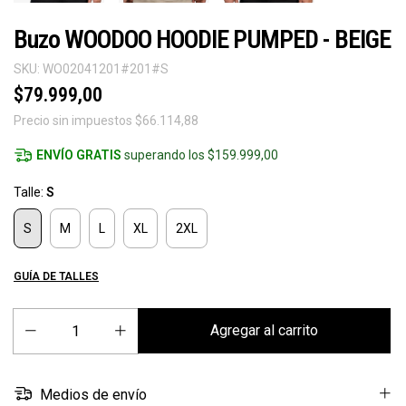
Buzo WOODOO HOODIE PUMPED - BEIGE
SKU:
WO02041201#201#S
$79.999,00
Precio sin impuestos
$66.114,88
ENVÍO GRATIS
superando los
$159.999,00
Talle:
S
S
M
L
XL
2XL
GUÍA DE TALLES
Medios de envío