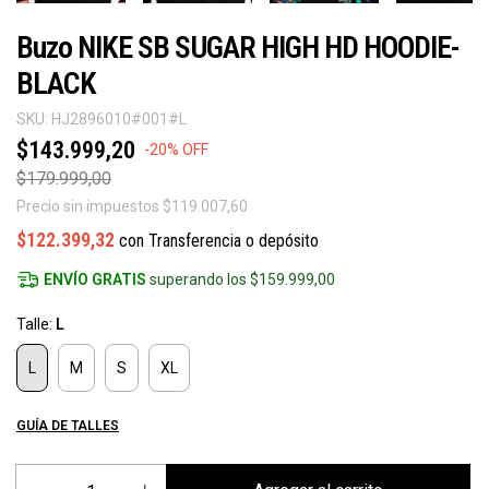
Buzo NIKE SB SUGAR HIGH HD HOODIE-
BLACK
SKU:
HJ2896010#001#L
$143.999,20
-
20
%
OFF
$179.999,00
Precio sin impuestos
$119.007,60
$122.399,32
con
Transferencia o depósito
ENVÍO GRATIS
superando los
$159.999,00
Talle:
L
L
M
S
XL
GUÍA DE TALLES