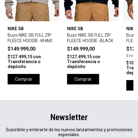
NIKE SB
NIKE SB
NIKE 
Buzo NIKE SB FULL ZIP
Buzo NIKE SB FULL ZIP
Buzo 
FLEECE HOODIE -KHAKI
FLEECE HOODIE -BLACK
FLEEC
BRITI
$149.999,00
$149.999,00
$123
$154.9
$127.499,15
con
$127.499,15
con
Transferencia o
Transferencia o
$105.
depósito
depósito
Trans
depós
Comprar
Comprar
C
Newsletter
Suscribite y enterarte de los nuevos lanzamientos y promociones
especiales.