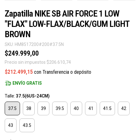
Zapatilla NIKE SB AIR FORCE 1 LOW
"FLAX" LOW-FLAX/BLACK/GUM LIGHT
BROWN
SKU:
HM8517200#200#37.5N
$249.999,00
Precio sin impuestos
$206.610,74
$212.499,15
con
Transferencia o depósito
ENVÍO GRATIS
Talle:
37.5(6US-24CM)
37.5
38
39
39.5
40
41
41.5
42
43
43.5