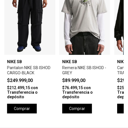
NIKE SB
NIKE SB
NIKE 
Pantalon NIKE SB ISHOD
Remera NIKE SB ISHOD -
Campe
CARGO-BLACK
GREY
TRAC
$249.999,00
$89.999,00
$299
$212.499,15
con
$76.499,15
con
$254.
Transferencia o
Transferencia o
Trans
depósito
depósito
depós
Comprar
Comprar
C