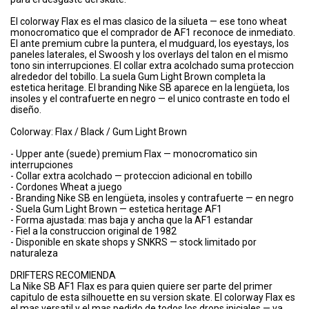
El colorway Flax es el mas clasico de la silueta — ese tono wheat
monocromatico que el comprador de AF1 reconoce de inmediato.
El ante premium cubre la puntera, el mudguard, los eyestays, los
paneles laterales, el Swoosh y los overlays del talon en el mismo
tono sin interrupciones. El collar extra acolchado suma proteccion
alrededor del tobillo. La suela Gum Light Brown completa la
estetica heritage. El branding Nike SB aparece en la lengüeta, los
insoles y el contrafuerte en negro — el unico contraste en todo el
diseño.
Colorway: Flax / Black / Gum Light Brown
- Upper ante (suede) premium Flax — monocromatico sin
interrupciones
- Collar extra acolchado — proteccion adicional en tobillo
- Cordones Wheat a juego
- Branding Nike SB en lengüeta, insoles y contrafuerte — en negro
- Suela Gum Light Brown — estetica heritage AF1
- Forma ajustada: mas baja y ancha que la AF1 estandar
- Fiel a la construccion original de 1982
- Disponible en skate shops y SNKRS — stock limitado por
naturaleza
DRIFTERS RECOMIENDA
La Nike SB AF1 Flax es para quien quiere ser parte del primer
capitulo de esta silhouette en su version skate. El colorway Flax es
el mas versatil y el mas pedido de todos los drops iniciales — va