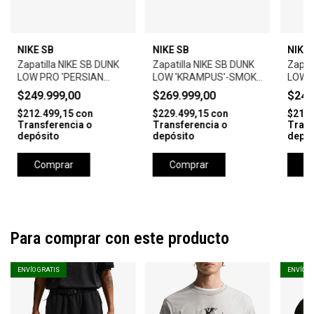
NIKE SB
NIKE SB
NIKE 
Zapatilla NIKE SB DUNK
Zapatilla NIKE SB DUNK
Zapat
LOW PRO 'PERSIAN
LOW 'KRAMPUS'-SMOKE
LOW 
VIOLET'
GREY/CAMPFIRE
LABEL
$249.999,00
$269.999,00
$249
ORANGE
$212.499,15
con
$229.499,15
con
$212.
Transferencia o
Transferencia o
Trans
depósito
depósito
depós
Comprar
Comprar
C
Para comprar con este producto
ENVÍO GRATIS
ENVÍO G