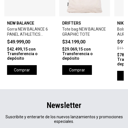
NEW BALANCE
DRIFTERS
NIKE 
Gorra NEW BALANCE 6
Tote bag NEW BALANCE
Bolso
PANEL ATHLETICS
GRAPHIC TOTE
AURA
STRUCTURED H-WHITE
CROS
$49.999,00
$34.199,00
$91.
$114.9
$42.499,15
con
$29.069,15
con
Transferencia o
Transferencia o
$78.1
depósito
depósito
Trans
depós
Comprar
Comprar
C
Newsletter
Suscribite y enterarte de los nuevos lanzamientos y promociones
especiales.