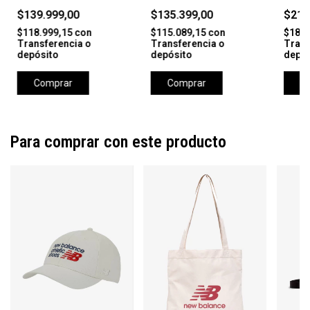
MARRON/BEIGE
$139.999,00
$135.399,00
$211
$118.999,15
con
$115.089,15
con
$180.
Transferencia o
Transferencia o
Trans
depósito
depósito
depós
Comprar
Comprar
C
Para comprar con este producto