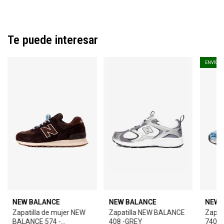
Te puede interesar
ENVÍO G
NEW BALANCE
NEW BALANCE
NEW 
Zapatilla de mujer NEW
Zapatilla NEW BALANCE
Zapat
BALANCE 574 -
408 -GREY
740 -