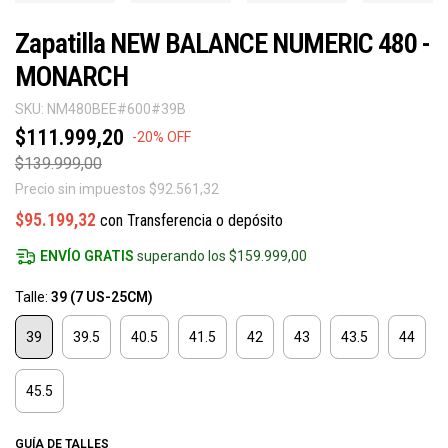
Zapatilla NEW BALANCE NUMERIC 480 -
MONARCH
SKU:
NM480BEE#600#39B
$111.999,20
-
20
%
OFF
$139.999,00
Precio sin impuestos
$92.561,32
$95.199,32
con
Transferencia o depósito
ENVÍO GRATIS
superando los
$159.999,00
Talle:
39 (7 US-25CM)
39
39.5
40.5
41.5
42
43
43.5
44
45.5
GUÍA DE TALLES