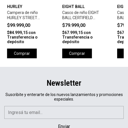
HURLEY
EIGHT BALL
EIGH
Campera de niño
Casco de niño EIGHT
Casco
HURLEY STREET
BALL CERTIFIELD
BALL
PUFFER JR. - BLACK
HELMET-SHAVED ICE
TOUR
$99.999,00
$79.999,00
$79.
$84.999,15
con
$67.999,15
con
$67.9
Transferencia o
Transferencia o
Trans
depósito
depósito
depós
Comprar
Comprar
C
Newsletter
Suscribite y enterarte de los nuevos lanzamientos y promociones
especiales.