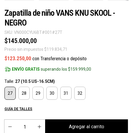
Zapatilla de niño VANS KNU SKOOL -
NEGRO
SKU:
VN000CYU6BT#001#27T
$145.000,00
Precio sin impuestos
$119.834,71
$123.250,00
con
Transferencia o depósito
ENVÍO GRATIS
superando los
$159.999,00
Talle:
27 (10.5 US-16.5CM)
27
28
29
30
31
32
GUÍA DE TALLES