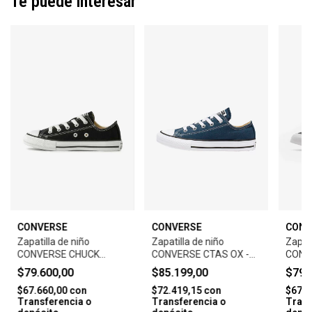
Te puede interesar
CONVERSE
CONVERSE
CONV
Zapatilla de niño
Zapatilla de niño
Zapati
CONVERSE CHUCK
CONVERSE CTAS OX -
CONV
TAYLOR ALL STAR
NAVY/BLACK/WHITE
CASU
$79.600,00
$85.199,00
$79.
CORE-BLACK
BLAC
$67.660,00
con
$72.419,15
con
$67.6
Transferencia o
Transferencia o
Trans