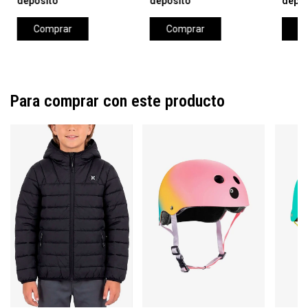
depósito
depósito
depós
Comprar
Comprar
C
Para comprar con este producto