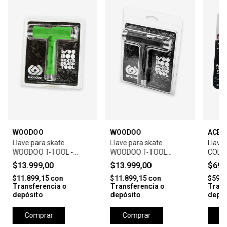
WOODOO
WOODOO
ACE 
Llave para skate
Llave para skate
Llave
WOODOO T-TOOL -
WOODOO T-TOOL
COLL
GREEN
BLACK
TOOL
$13.999,00
$13.999,00
$69.
$11.899,15
con
$11.899,15
con
$59.4
Transferencia o
Transferencia o
Trans
depósito
depósito
depós
Comprar
Comprar
C