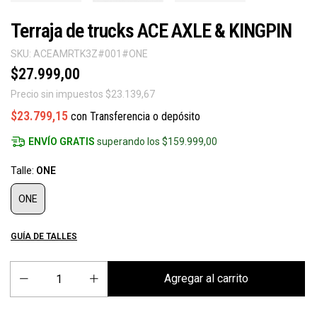
Terraja de trucks ACE AXLE & KINGPIN
SKU:
ACEAMRTK3Z#001#ONE
$27.999,00
Precio sin impuestos
$23.139,67
$23.799,15
con
Transferencia o depósito
ENVÍO GRATIS
superando los
$159.999,00
Talle:
ONE
ONE
GUÍA DE TALLES