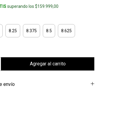
TIS
superando los
$159.999,00
8.25
8.375
8.5
8.625
e envío