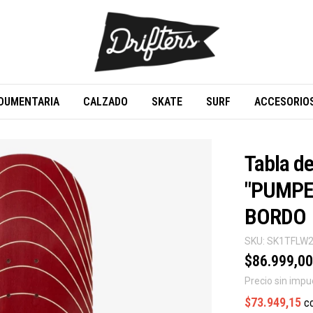
DUMENTARIA
CALZADO
SKATE
SURF
ACCESORIO
Tabla d
"PUMPE
BORDO
SKU:
SK1TFLW2
$86.999,00
Precio sin imp
$73.949,15
c