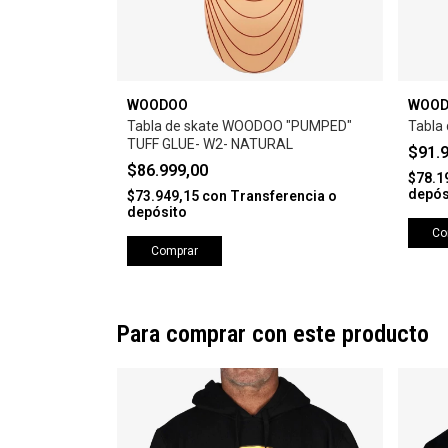
WOODOO
WOO
 BH-J -
Tabla de skate WOODOO "PUMPED"
Tabla
TUFF GLUE- W2- NATURAL
$91.
$86.999,00
$78.1
depós
rencia o
$73.949,15
con
Transferencia o
depósito
Co
Comprar
Para comprar con este producto