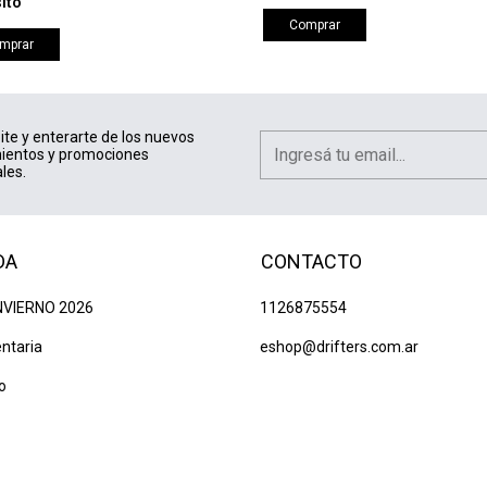
ito
Comprar
mprar
ite y enterarte de los nuevos
ientos y promociones
les.
DA
CONTACTO
NVIERNO 2026
1126875554
ntaria
eshop@drifters.com.ar
o