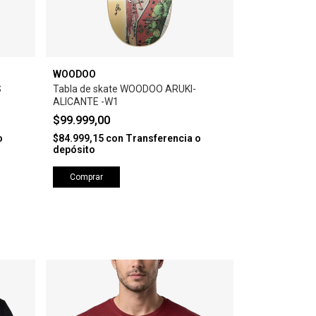
WOODOO
WOODOO
S
Tabla de skate WOODOO ARUKI-
Tabla de ska
ALICANTE -W1
BRISTOL -W1
$99.999,00
$99.999,00
o
$84.999,15
con
Transferencia o
$84.999,15
co
depósito
depósito
Comprar
Comprar