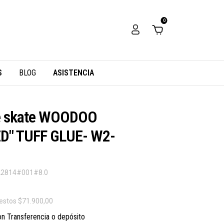
0
S
BLOG
ASISTENCIA
e skate WOODOO
D" TUFF GLUE- W2-
2814#001#8.0
uestos
$71.900,00
on
Transferencia o depósito