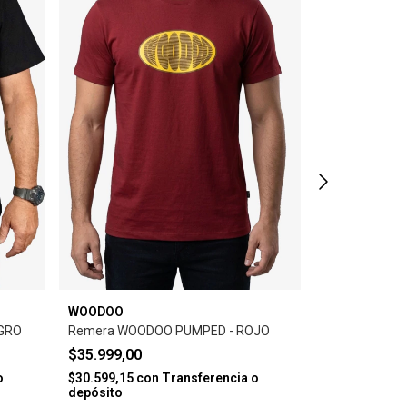
WOODOO
WOODOO
GRO
Remera WOODOO PUMPED - ROJO
Remera WOOD
NEGRO
$35.999,00
$35.999,00
o
$30.599,15
con
Transferencia o
depósito
$30.599,15
co