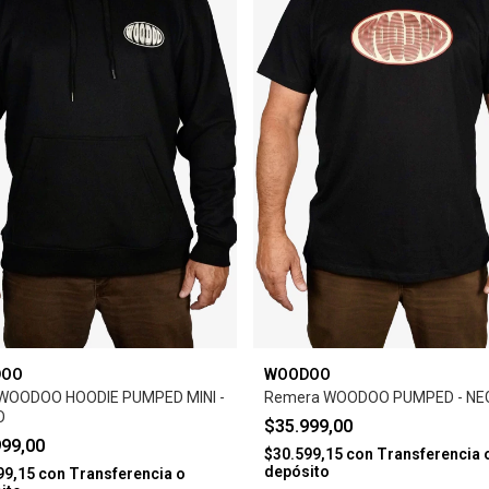
DOO
WOODOO
WOODOO HOODIE PUMPED MINI -
Remera WOODOO PUMPED - NE
O
$35.999,00
999,00
$30.599,15
con
Transferencia 
depósito
99,15
con
Transferencia o