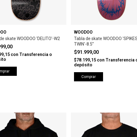
DOO
WOODOO
 de skate WOODOO 'DELITO'-W2
Tabla de skate WOODOO 'SPIKE
TWIN'-8.5”
999,00
$91.999,00
99,15
con
Transferencia o
ito
$78.199,15
con
Transferencia 
depósito
mprar
Comprar