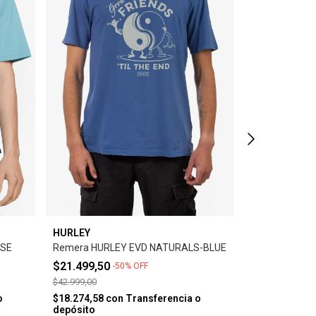
HURLEY
HURLEY
ISE
Remera HURLEY EVD NATURALS-BLUE
Remera HURL
TEE -WHITE
$21.499,50
-
50
%
OFF
$42.999,00
$42.999,00
$36.549,15
co
o
$18.274,58
con
Transferencia o
depósito
depósito