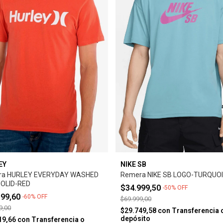
EY
NIKE SB
ra HURLEY EVERYDAY WASHED
Remera NIKE SB LOGO-TURQUO
OLID-RED
$34.999,50
-
50
%
OFF
199,60
-
60
%
OFF
$69.999,00
9,00
$29.749,58
con
Transferencia 
depósito
19,66
con
Transferencia o