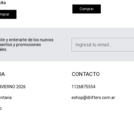
ito
Comprar
mprar
ite y enterarte de los nuevos
ientos y promociones
les.
DA
CONTACTO
NVIERNO 2026
1126875554
ntaria
eshop@drifters.com.ar
o