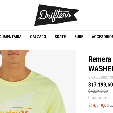
DUMENTARIA
CALZADO
SKATE
SURF
ACCESORIO
Remera
WASHED
SKU:
DB39277
$17.199,60
$42.999,00
Precio sin imp
$14.619,66
c