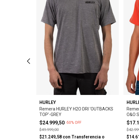
HURLEY
HURL
C'-APRICOT
Remera HURLEY H2O DRI 'OUTBACKS
Reme
TOP'-GREY
O&O S
$24.999,50
$17.
-
50
%
OFF
$49.999,00
$42.99
rencia o
$21.249,58
con
Transferencia o
$14.6