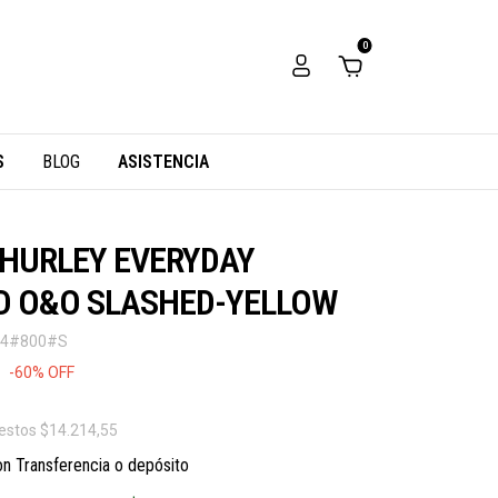
0
S
BLOG
ASISTENCIA
 HURLEY EVERYDAY
 O&O SLASHED-YELLOW
04#800#S
-
60
%
OFF
uestos
$14.214,55
on
Transferencia o depósito