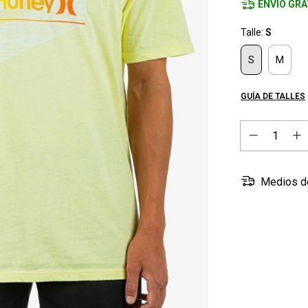
ENVÍO GRA
Talle:
S
S
M
GUÍA DE TALLES
Medios d