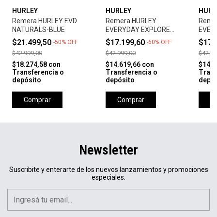
HURLEY
HURLEY
HURL
Remera HURLEY EVD
Remera HURLEY
Reme
NATURALS-BLUE
EVERYDAY EXPLORE
EVER
REFLECTORS -BROWN
O&O 
$21.499,50
$17.199,60
$17.
-
50
%
OFF
-
60
%
OFF
$42.999,00
$42.999,00
$42.99
$18.274,58
con
$14.619,66
con
$14.6
Transferencia o
Transferencia o
Trans
depósito
depósito
depós
Comprar
Comprar
C
Newsletter
Suscribite y enterarte de los nuevos lanzamientos y promociones
especiales.