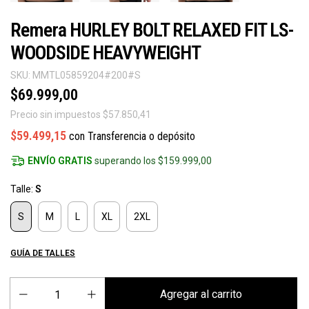
Remera HURLEY BOLT RELAXED FIT LS-
WOODSIDE HEAVYWEIGHT
SKU:
MMTL05859204#200#S
$69.999,00
Precio sin impuestos
$57.850,41
$59.499,15
con
Transferencia o depósito
ENVÍO GRATIS
superando los
$159.999,00
Talle:
S
S
M
L
XL
2XL
GUÍA DE TALLES