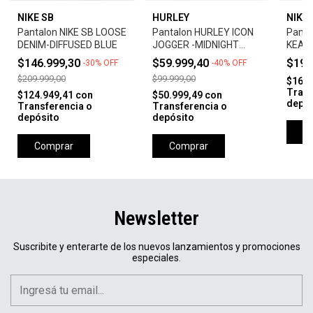
NIKE SB
HURLEY
NIKE 
Pantalon NIKE SB LOOSE
Pantalon HURLEY ICON
Panta
DENIM-DIFFUSED BLUE
JOGGER -MIDNIGHT
KEARN
AQUA
$146.999,30
$59.999,40
$199
-
30
%
OFF
-
40
%
OFF
$209.999,00
$99.999,00
$169.
Trans
$124.949,41
con
$50.999,49
con
depós
Transferencia o
Transferencia o
depósito
depósito
C
Comprar
Comprar
Newsletter
Suscribite y enterarte de los nuevos lanzamientos y promociones
especiales.