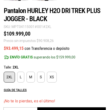
Pantalon HURLEY H2O DRI TREK PLUS
JOGGER - BLACK
SKU:
MPT04115001#001#2XL
$109.999,00
Precio sin impuestos
$90.908,26
$93.499,15
con
Transferencia o depósito
ENVÍO GRATIS
superando los
$159.999,00
Talle:
2XL
2XL
L
M
S
XS
GUÍA DE TALLES
¡No te lo pierdas, es el último!