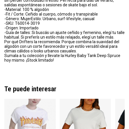
sin perder comodidad ni estilo. Perfecta para días de verano,
salidas espontáneas o sesiones de skate bajo el sol.
-Material: 100 % algodón
-Fit / Corte: Ceñido al cuerpo, cómodo y transpirable
-Género: MujerEstilo: Urbano, surf-lifestyle, casual
-SKU: T60014-3019
-Origen: Importado
-Guía de talles: Si buscás un ajuste ceñido y femenino, elegí tu talle
habitual. Si preferís un estilo más relajado, elegí un talle más.
Por qué Drifters la recomienda: Porque combina la suavidad del
algodón con un corte favorecedor y un estilo versátil ideal para
climas cálidos o looks urbanos casuales.
Sumala a tu colección y llevate la Hurley Baby Tank Deep Spruce
hoy mismo. ¡Stock limitado!
Te puede interesar