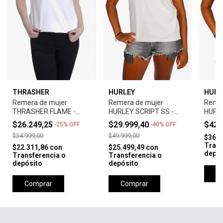
THRASHER
HURLEY
HURL
Remera de mujer
Remera de mujer
Remer
THRASHER FLAME -
HURLEY SCRIPT SS -
HURLE
BLANCO
BONE
BLAC
$26.249,25
$29.999,40
$42.
-
25
%
OFF
-
40
%
OFF
$34.999,00
$49.999,00
$36.5
Trans
$22.311,86
con
$25.499,49
con
depós
Transferencia o
Transferencia o
depósito
depósito
C
Comprar
Comprar