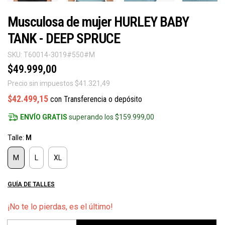
Musculosa de mujer HURLEY BABY
TANK - DEEP SPRUCE
SKU:
T60014-3019#550#M
$49.999,00
Precio sin impuestos
$41.321,49
$42.499,15
con
Transferencia o depósito
ENVÍO GRATIS
superando los
$159.999,00
Talle:
M
M
L
XL
GUÍA DE TALLES
¡No te lo pierdas, es el último!