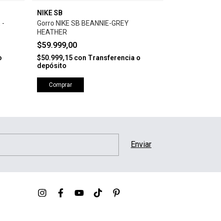
NIKE SB
HURLEY
 -
Gorro NIKE SB BEANNIE-GREY
Gorro HURLEY
HEATHER
NAVY
$59.999,00
$34.999,00
2
o
$50.999,15
con
Transferencia o
$29.749,15
co
depósito
depósito
Comprar
Comprar