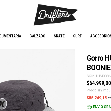
DUMENTARIA
CALZADO
SKATE
SURF
ACCESORIO
Gorro 
BOONIE
SKU:
HIHM038
$64.999,00
Precio sin imp
$55.249,15
c
ENVÍO GRA