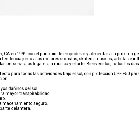
h, CA en 1999 con el principio de empoderar y alimentar a la próxima 
tendencia junto a los mejores surfistas, skaters, músicos, artistas e in
las personas, los lugares, la música y el arte. Bienvenidos, todos los día
to para todas las actividades bajo el sol, con protección UPF +50 para p
ción.
yos dañinos del sol.
ara mayor transpirabilidad.
uro.
un almacenamiento seguro.
 parte delantera.