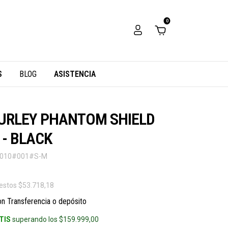
0
S
BLOG
ASISTENCIA
HURLEY PHANTOM SHIELD
 - BLACK
6010#001#S-M
uestos
$53.718,18
on
Transferencia o depósito
TIS
superando los
$159.999,00