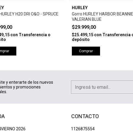
EY
HURLEY
 HURLEY H20 DRI O&O - SPRUCE
Gorro HURLEY HARBOR BEANNIE
VALERIAN BLUE
999,00
$29.999,00
49,15
con
Transferencia o
$25.499,15
con
Transferencia 
ito
depósito
mprar
Comprar
ite y enterarte de los nuevos
ientos y promociones
les.
DA
CONTACTO
NVIERNO 2026
1126875554