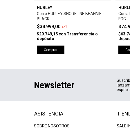
HURLEY
HURL
 FISHERMAN -
Gorro HURLEY SHORELINE BEANNIE -
Gorra
BLACK
FOG
$34.999,00
$74.
2x1
$29.749,15
con
Transferencia o
$63.7
depósito
depós
rencia o
Comprar
Co
Suscrib
Newsletter
lanzam
especia
ASISTENCIA
TIEN
SOBRE NOSOTROS
SALE I