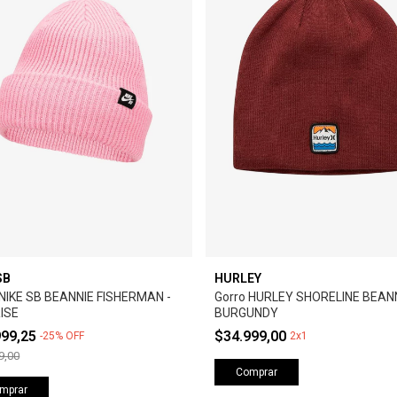
SB
HURLEY
 NIKE SB BEANNIE FISHERMAN -
Gorro HURLEY SHORELINE BEANN
RISE
BURGUNDY
999,25
$34.999,00
-
25
%
OFF
2x1
9,00
Comprar
mprar