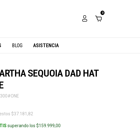
0
S
BLOG
ASISTENCIA
MARTHA SEQUOIA DAD HAT
E
#300#ONE
uestos
$37.181,82
TIS
superando los
$159.999,00