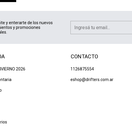
ite y enterarte de los nuevos
ientos y promociones
les.
DA
CONTACTO
NVIERNO 2026
1126875554
ntaria
eshop@drifters.com.ar
o
rios