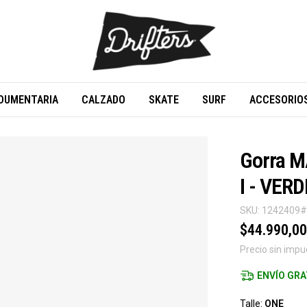
DUMENTARIA
CALZADO
SKATE
SURF
ACCESORIO
Gorra 
I - VERD
SKU:
1242409
$44.990,00
Precio sin imp
ENVÍO GRA
Talle:
ONE