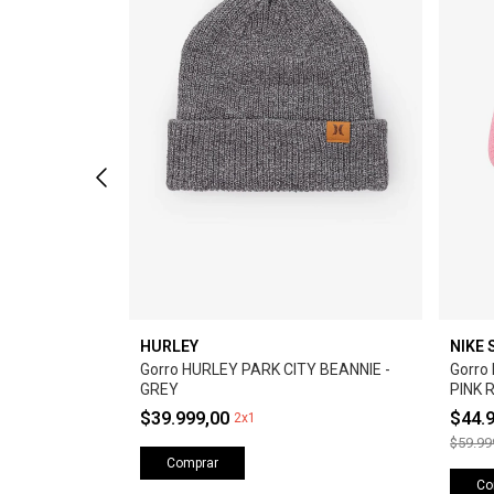
HURLEY
NIKE 
E BEANNIE -
Gorro HURLEY PARK CITY BEANNIE -
Gorro
GREY
PINK 
$39.999,00
$44.
2x1
$59.99
Comprar
Co