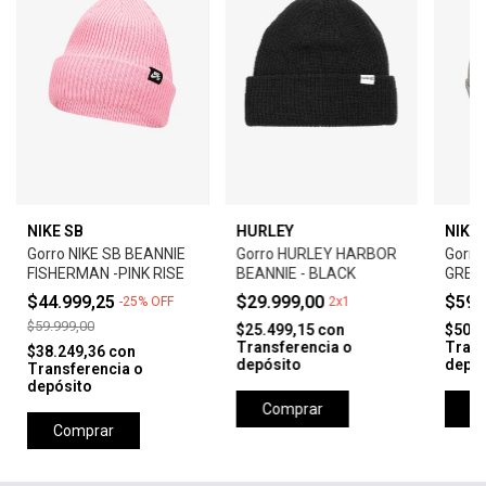
NIKE SB
HURLEY
NIKE 
Gorro NIKE SB BEANNIE
Gorro HURLEY HARBOR
Gorro
FISHERMAN -PINK RISE
BEANNIE - BLACK
GREY
$44.999,25
$29.999,00
$59.
-
25
%
OFF
2x1
$59.999,00
$25.499,15
con
$50.9
Transferencia o
Trans
$38.249,36
con
depósito
depós
Transferencia o
depósito
Comprar
C
Comprar