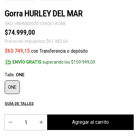
Gorra HURLEY DEL MAR
SKU:
HNHM0003010#001#ONE
$74.999,00
Precio sin impuestos
$61.982,64
$63.749,15
con
Transferencia o depósito
ENVÍO GRATIS
superando los
$159.999,00
Talle:
ONE
ONE
GUÍA DE TALLES