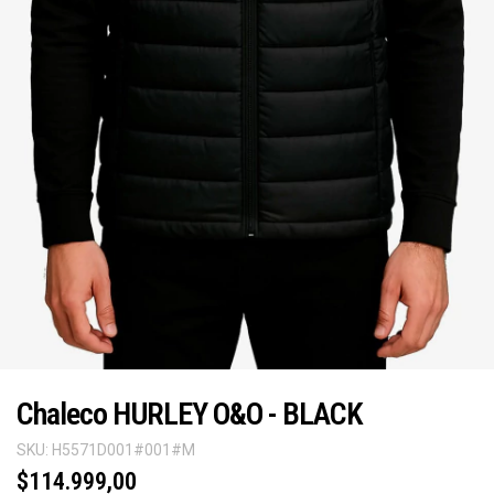
Chaleco HURLEY O&O - BLACK
SKU:
H5571D001#001#M
$114.999,00