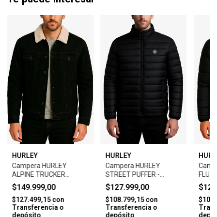
HURLEY
HURLEY
HURL
Campera HURLEY
Campera HURLEY
Camp
ALPINE TRUCKER
STREET PUFFER -
FLUFF
JACKET - BLACK
BLACK
BLAC
$149.999,00
$127.999,00
$127
$127.499,15
con
$108.799,15
con
$108.
Transferencia o
Transferencia o
Trans
depósito
depósito
depós