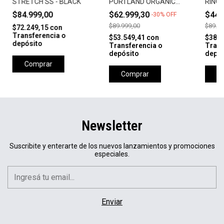
STRETCH SS - BLACK
PORTLAND ORGANIC
RINC
FLANNELS-BONE
$84.999,00
$62.999,30
$44.
-
30
%
OFF
$89.999,00
$89.99
$72.249,15
con
Transferencia o
$53.549,41
con
$38.2
depósito
Transferencia o
Trans
depósito
depós
Comprar
Comprar
C
Newsletter
Suscribite y enterarte de los nuevos lanzamientos y promociones
especiales.