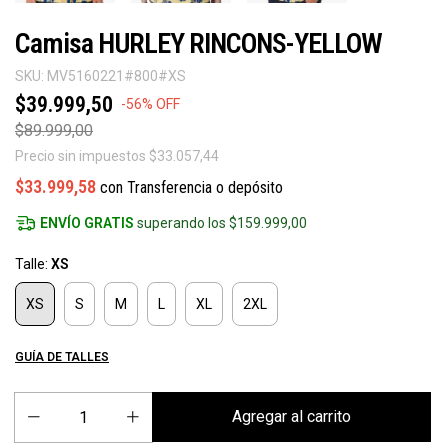
Camisa HURLEY RINCONS-YELLOW
SKU:
MV5160221#800#XS
$39.999,50
-
56
%
OFF
$89.999,00
Precio sin impuestos
$33.057,44
$33.999,58
con
Transferencia o depósito
ENVÍO GRATIS
superando los
$159.999,00
Talle:
XS
XS
S
M
L
XL
2XL
GUÍA DE TALLES