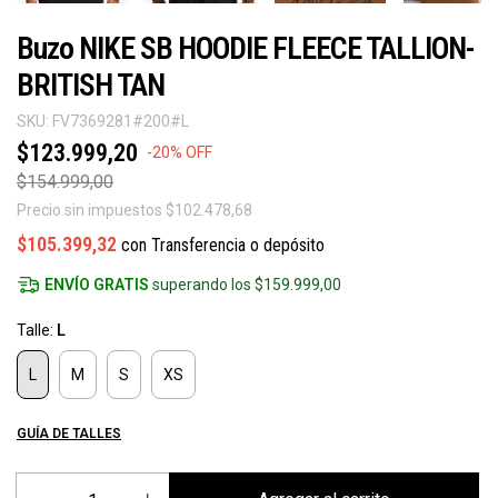
Buzo NIKE SB HOODIE FLEECE TALLION-
BRITISH TAN
SKU:
FV7369281#200#L
$123.999,20
-
20
%
OFF
$154.999,00
Precio sin impuestos
$102.478,68
$105.399,32
con
Transferencia o depósito
ENVÍO GRATIS
superando los
$159.999,00
Talle:
L
L
M
S
XS
GUÍA DE TALLES