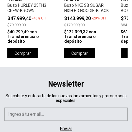
Buzo HURLEY 25TH3
Buzo NIKE SB SUGAR
Buzo 
CREW-BROWN
HIGH HD HOODIE-BLACK
BOXED
GREY
$47.999,40
$143.999,20
$72.
-
40
%
OFF
-
20
%
OFF
$79.999,00
$179.999,00
$84.99
$40.799,49
con
$122.399,32
con
$61.4
Transferencia o
Transferencia o
Trans
depósito
depósito
depós
Comprar
Comprar
C
Newsletter
Suscribite y enterarte de los nuevos lanzamientos y promociones
especiales.