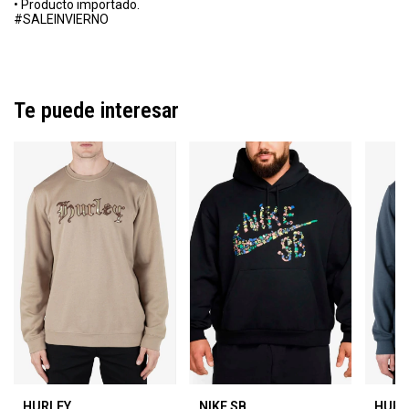
• Producto importado.
#SALEINVIERNO
Te puede interesar
HURLEY
NIKE SB
HURL