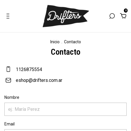
0
Inicio
.
Contacto
Contacto
1126875554
eshop@drifters.com.ar
Nombre
Email