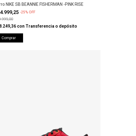
rro NIKE SB BEANNIE FISHERMAN -PINK RISE
4.999,25
-
25
%
OFF
.999,00
8.249,36
con
Transferencia o depósito
Comprar