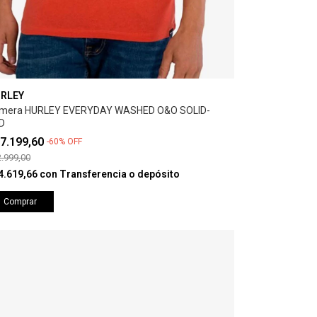
RLEY
mera HURLEY EVERYDAY WASHED O&O SOLID-
D
7.199,60
-
60
%
OFF
.999,00
4.619,66
con
Transferencia o depósito
Comprar