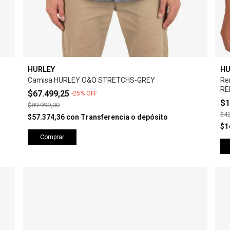
HURLEY
HU
Camisa HURLEY O&O STRETCHS-GREY
Re
RE
$67.499,25
-
25
%
OFF
$1
$89.999,00
$42
$57.374,36
con
Transferencia o depósito
$1
Comprar