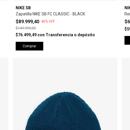
NIKE SB
NI
Zapatilla NIKE SB FC CLASSIC - BLACK
Re
$89.999,40
$6
-
40
%
OFF
$149.999,00
$5
$76.499,49
con
Transferencia o depósito
Comprar