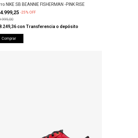
rro NIKE SB BEANNIE FISHERMAN -PINK RISE
4.999,25
-
25
%
OFF
.999,00
8.249,36
con
Transferencia o depósito
Comprar