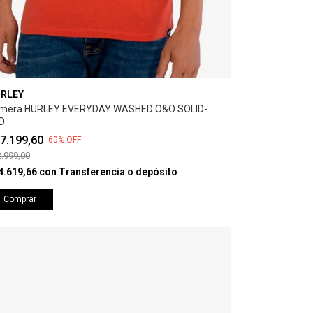
RLEY
mera HURLEY EVERYDAY WASHED O&O SOLID-
D
7.199,60
-
60
%
OFF
.999,00
4.619,66
con
Transferencia o depósito
Comprar