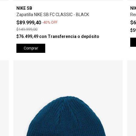
NIKE SB
NI
Zapatilla NIKE SB FC CLASSIC - BLACK
Re
$89.999,40
$6
-
40
%
OFF
$149.999,00
$5
$76.499,49
con
Transferencia o depósito
Comprar