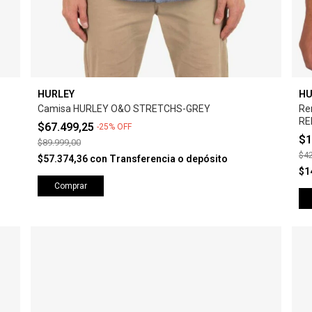
HURLEY
HU
Camisa HURLEY O&O STRETCHS-GREY
Re
RE
$67.499,25
-
25
%
OFF
$1
$89.999,00
$42
$57.374,36
con
Transferencia o depósito
$1
Comprar