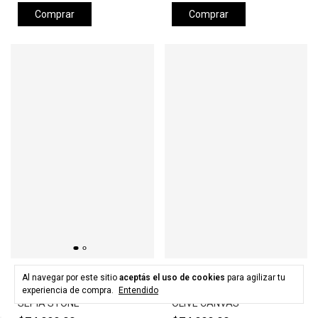
Comprar
Comprar
HURLEY
HURLEY
Al navegar por este sitio
aceptás el uso de cookies
para agilizar tu
Gorra HURLEY LEVELS HAT -
Gorra HURLEY LEVELS HAT -
experiencia de compra.
Entendido
SEPIA STONE
OLIVE CANVAS