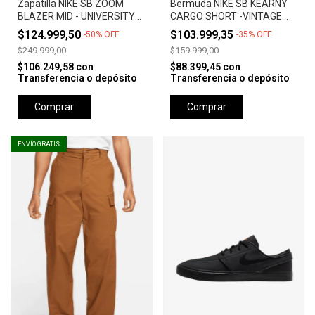
Zapatilla NIKE SB ZOOM
Bermuda NIKE SB KEARNY
BLAZER MID - UNIVERSITY
CARGO SHORT -VINTAGE
RED *Orange Label*
GREEN
$124.999,50
$103.999,35
-
50
%
OFF
-
35
%
OFF
$249.999,00
$159.999,00
$106.249,58
con
$88.399,45
con
Transferencia o depósito
Transferencia o depósito
Comprar
Comprar
ENVÍO GRATIS