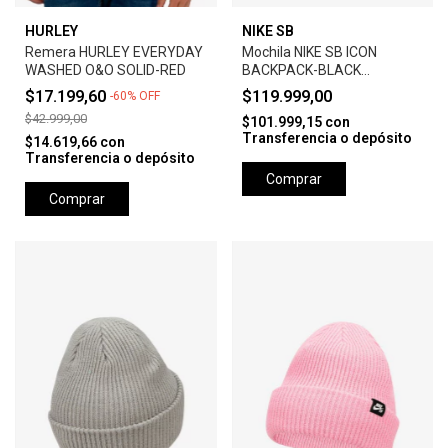
HURLEY
NIKE SB
Remera HURLEY EVERYDAY
Mochila NIKE SB ICON
WASHED O&O SOLID-RED
BACKPACK-BLACK
ANTHRACITE
$17.199,60
$119.999,00
-
60
%
OFF
$42.999,00
$101.999,15
con
Transferencia o depósito
$14.619,66
con
Transferencia o depósito
Comprar
Comprar