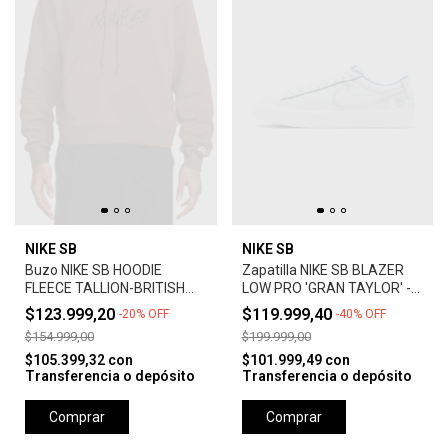
NIKE SB
NIKE SB
Buzo NIKE SB HOODIE
Zapatilla NIKE SB BLAZER
FLEECE TALLION-BRITISH
LOW PRO 'GRAN TAYLOR' -
TAN
SUMMIT WHITE
$123.999,20
$119.999,40
-
20
%
OFF
-
40
%
OFF
$154.999,00
$199.999,00
$105.399,32
con
$101.999,49
con
Transferencia o depósito
Transferencia o depósito
Comprar
Comprar