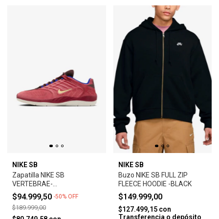
NIKE SB
NIKE SB
Zapatilla NIKE SB
Buzo NIKE SB FULL ZIP
VERTEBRAE-
FLEECE HOODIE -BLACK
ADOBE/EARTH/NOBLE
$94.999,50
$149.999,00
-
50
%
OFF
RED/MELON TINT
$189.999,00
$127.499,15
con
Transferencia o depósito