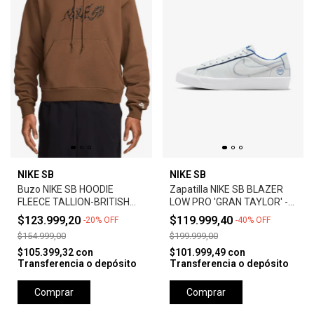
NIKE SB
NIKE SB
Buzo NIKE SB HOODIE
Zapatilla NIKE SB BLAZER
FLEECE TALLION-BRITISH
LOW PRO 'GRAN TAYLOR' -
TAN
SUMMIT WHITE
$123.999,20
$119.999,40
-
20
%
OFF
-
40
%
OFF
$154.999,00
$199.999,00
$105.399,32
con
$101.999,49
con
Transferencia o depósito
Transferencia o depósito
Comprar
Comprar