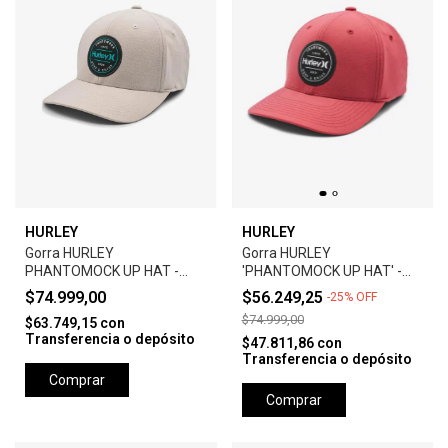
HURLEY
HURLEY
Gorra HURLEY
Gorra HURLEY
PHANTOMOCK UP HAT -
'PHANTOMOCK UP HAT' -
GREY
UNIVERSTY RED
$74.999,00
$56.249,25
-
25
%
OFF
$74.999,00
$63.749,15
con
Transferencia o depósito
$47.811,86
con
Transferencia o depósito
Comprar
Comprar