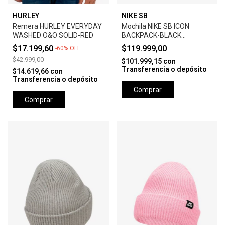
HURLEY
NIKE SB
Remera HURLEY EVERYDAY
Mochila NIKE SB ICON
WASHED O&O SOLID-RED
BACKPACK-BLACK
ANTHRACITE
$17.199,60
$119.999,00
-
60
%
OFF
$42.999,00
$101.999,15
con
Transferencia o depósito
$14.619,66
con
Transferencia o depósito
Comprar
Comprar