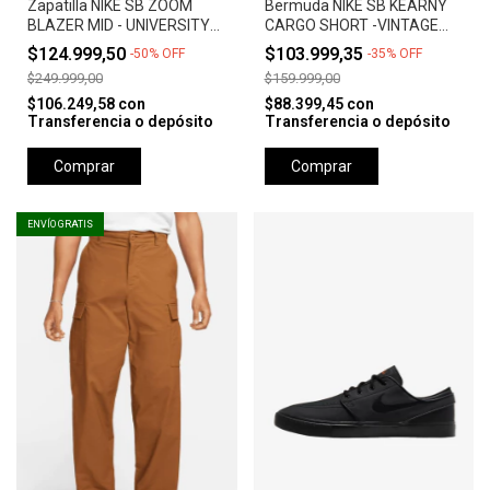
Zapatilla NIKE SB ZOOM
Bermuda NIKE SB KEARNY
BLAZER MID - UNIVERSITY
CARGO SHORT -VINTAGE
RED *Orange Label*
GREEN
$124.999,50
$103.999,35
-
50
%
OFF
-
35
%
OFF
$249.999,00
$159.999,00
$106.249,58
con
$88.399,45
con
Transferencia o depósito
Transferencia o depósito
Comprar
Comprar
ENVÍO GRATIS