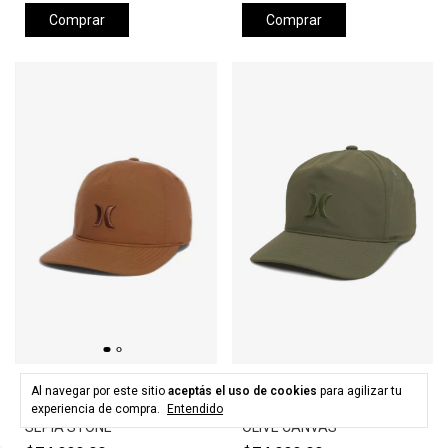
Comprar
Comprar
HURLEY
HURLEY
Al navegar por este sitio
aceptás el uso de cookies
para agilizar tu
Gorra HURLEY LEVELS HAT -
Gorra HURLEY LEVELS HAT -
experiencia de compra.
Entendido
SEPIA STONE
OLIVE CANVAS