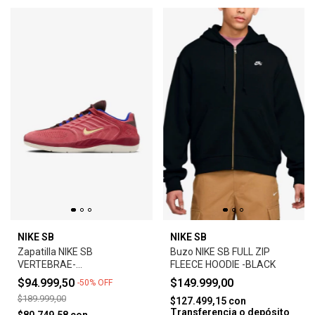
NIKE SB
NIKE SB
Zapatilla NIKE SB
Buzo NIKE SB FULL ZIP
VERTEBRAE-
FLEECE HOODIE -BLACK
ADOBE/EARTH/NOBLE
$94.999,50
$149.999,00
-
50
%
OFF
RED/MELON TINT
$189.999,00
$127.499,15
con
Transferencia o depósito