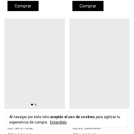
Comprar
Comprar
HURLEY
HURLEY
Al navegar por este sitio
aceptás el uso de cookies
para agilizar tu
Gorra HURLEY LEVELS HAT -
Gorra HURLEY LEVELS HAT -
experiencia de compra.
Entendido
SEPIA STONE
OLIVE CANVAS