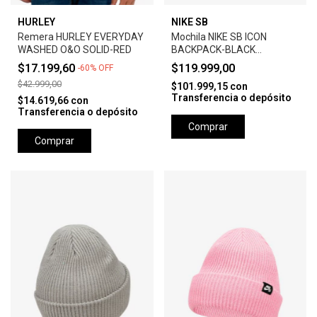
HURLEY
NIKE SB
Remera HURLEY EVERYDAY
Mochila NIKE SB ICON
WASHED O&O SOLID-RED
BACKPACK-BLACK
ANTHRACITE
$17.199,60
$119.999,00
-
60
%
OFF
$42.999,00
$101.999,15
con
Transferencia o depósito
$14.619,66
con
Transferencia o depósito
Comprar
Comprar