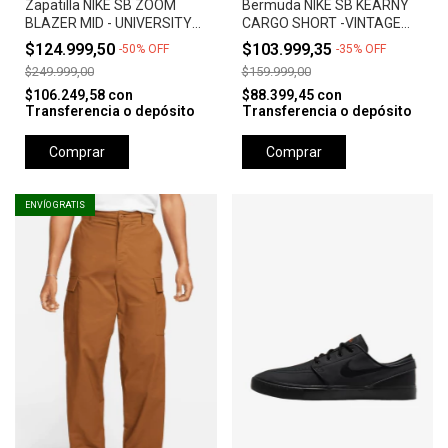
Zapatilla NIKE SB ZOOM
Bermuda NIKE SB KEARNY
BLAZER MID - UNIVERSITY
CARGO SHORT -VINTAGE
RED *Orange Label*
GREEN
$124.999,50
$103.999,35
-
50
%
OFF
-
35
%
OFF
$249.999,00
$159.999,00
$106.249,58
con
$88.399,45
con
Transferencia o depósito
Transferencia o depósito
Comprar
Comprar
ENVÍO GRATIS