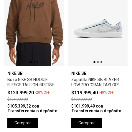
NIKE SB
NIKE SB
Buzo NIKE SB HOODIE
Zapatilla NIKE SB BLAZER
FLEECE TALLION-BRITISH
LOW PRO 'GRAN TAYLOR' -
TAN
SUMMIT WHITE
$123.999,20
$119.999,40
-
20
%
OFF
-
40
%
OFF
$154.999,00
$199.999,00
$105.399,32
con
$101.999,49
con
Transferencia o depósito
Transferencia o depósito
Comprar
Comprar