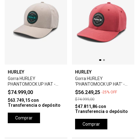
HURLEY
HURLEY
Gorra HURLEY
Gorra HURLEY
PHANTOMOCK UP HAT -
'PHANTOMOCK UP HAT' -
GREY
UNIVERSTY RED
$74.999,00
$56.249,25
-
25
%
OFF
$74.999,00
$63.749,15
con
Transferencia o depósito
$47.811,86
con
Transferencia o depósito
Comprar
Comprar