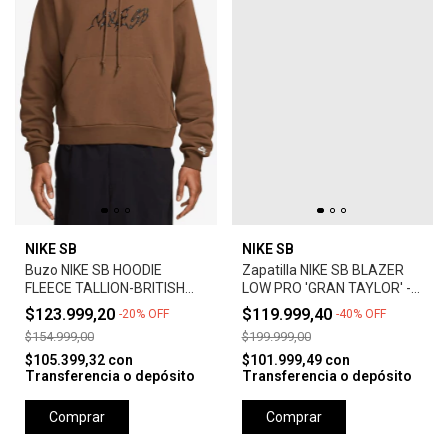
NIKE SB
NIKE SB
Buzo NIKE SB HOODIE
Zapatilla NIKE SB BLAZER
FLEECE TALLION-BRITISH
LOW PRO 'GRAN TAYLOR' -
TAN
SUMMIT WHITE
$123.999,20
$119.999,40
-
20
%
OFF
-
40
%
OFF
$154.999,00
$199.999,00
$105.399,32
con
$101.999,49
con
Transferencia o depósito
Transferencia o depósito
Comprar
Comprar