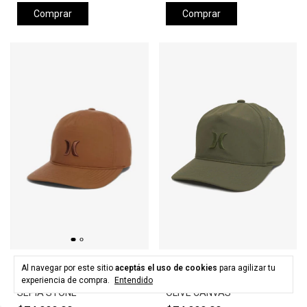
Comprar
Comprar
HURLEY
HURLEY
Al navegar por este sitio
aceptás el uso de cookies
para agilizar tu
Gorra HURLEY LEVELS HAT -
Gorra HURLEY LEVELS HAT -
experiencia de compra.
Entendido
SEPIA STONE
OLIVE CANVAS