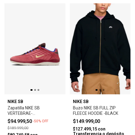
NIKE SB
NIKE SB
Zapatilla NIKE SB
Buzo NIKE SB FULL ZIP
VERTEBRAE-
FLEECE HOODIE -BLACK
ADOBE/EARTH/NOBLE
$94.999,50
$149.999,00
-
50
%
OFF
RED/MELON TINT
$189.999,00
$127.499,15
con
Transferencia o depósito