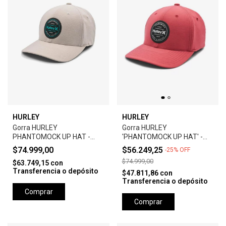
HURLEY
HURLEY
Gorra HURLEY
Gorra HURLEY
PHANTOMOCK UP HAT -
'PHANTOMOCK UP HAT' -
GREY
UNIVERSTY RED
$74.999,00
$56.249,25
-
25
%
OFF
$74.999,00
$63.749,15
con
Transferencia o depósito
$47.811,86
con
Transferencia o depósito
Comprar
Comprar