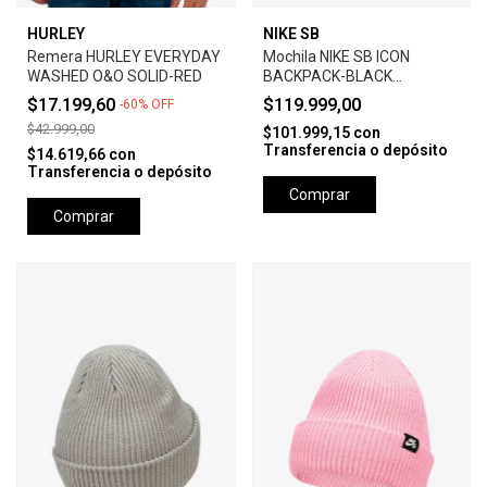
HURLEY
NIKE SB
Remera HURLEY EVERYDAY
Mochila NIKE SB ICON
WASHED O&O SOLID-RED
BACKPACK-BLACK
ANTHRACITE
$17.199,60
$119.999,00
-
60
%
OFF
$42.999,00
$101.999,15
con
Transferencia o depósito
$14.619,66
con
Transferencia o depósito
Comprar
Comprar