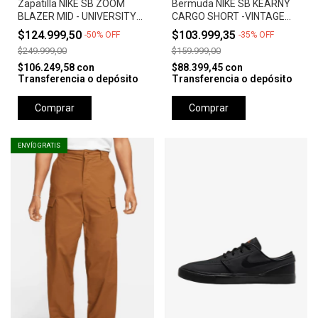
Zapatilla NIKE SB ZOOM
Bermuda NIKE SB KEARNY
BLAZER MID - UNIVERSITY
CARGO SHORT -VINTAGE
RED *Orange Label*
GREEN
$124.999,50
$103.999,35
-
50
%
OFF
-
35
%
OFF
$249.999,00
$159.999,00
$106.249,58
con
$88.399,45
con
Transferencia o depósito
Transferencia o depósito
Comprar
Comprar
ENVÍO GRATIS