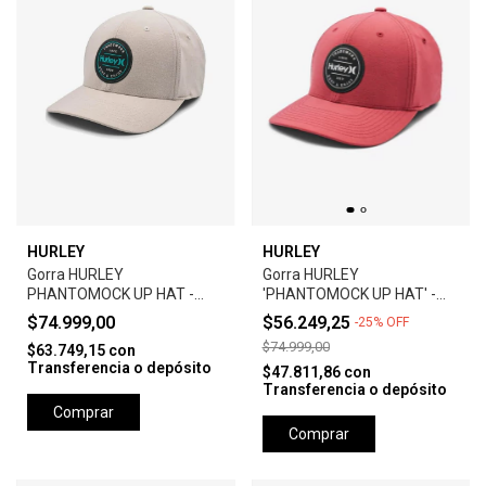
HURLEY
HURLEY
Gorra HURLEY
Gorra HURLEY
PHANTOMOCK UP HAT -
'PHANTOMOCK UP HAT' -
GREY
UNIVERSTY RED
$74.999,00
$56.249,25
-
25
%
OFF
$74.999,00
$63.749,15
con
Transferencia o depósito
$47.811,86
con
Transferencia o depósito
Comprar
Comprar