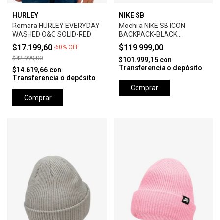
HURLEY
NIKE SB
Remera HURLEY EVERYDAY
Mochila NIKE SB ICON
WASHED O&O SOLID-RED
BACKPACK-BLACK
ANTHRACITE
$17.199,60
$119.999,00
-
60
%
OFF
$42.999,00
$101.999,15
con
Transferencia o depósito
$14.619,66
con
Transferencia o depósito
Comprar
Comprar