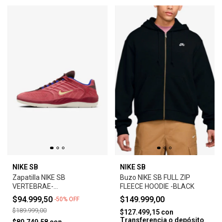
NIKE SB
NIKE SB
Zapatilla NIKE SB
Buzo NIKE SB FULL ZIP
VERTEBRAE-
FLEECE HOODIE -BLACK
ADOBE/EARTH/NOBLE
$94.999,50
$149.999,00
-
50
%
OFF
RED/MELON TINT
$189.999,00
$127.499,15
con
Transferencia o depósito