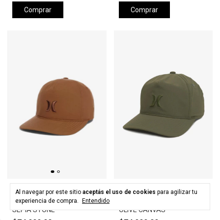
Comprar
Comprar
HURLEY
HURLEY
Al navegar por este sitio
aceptás el uso de cookies
para agilizar tu
Gorra HURLEY LEVELS HAT -
Gorra HURLEY LEVELS HAT -
experiencia de compra.
Entendido
SEPIA STONE
OLIVE CANVAS