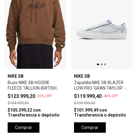
NIKE SB
NIKE SB
Buzo NIKE SB HOODIE
Zapatilla NIKE SB BLAZER
FLEECE TALLION-BRITISH
LOW PRO 'GRAN TAYLOR' -
TAN
SUMMIT WHITE
$123.999,20
$119.999,40
-
20
%
OFF
-
40
%
OFF
$154.999,00
$199.999,00
$105.399,32
con
$101.999,49
con
Transferencia o depósito
Transferencia o depósito
Comprar
Comprar