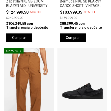
Zapatilla NIKE SB ZOOM
Bermuda NIKE SB KEARNY
BLAZER MID - UNIVERSITY
CARGO SHORT -VINTAGE
RED *Orange Label*
GREEN
$124.999,50
$103.999,35
-
50
%
OFF
-
35
%
OFF
$249.999,00
$159.999,00
$106.249,58
con
$88.399,45
con
Transferencia o depósito
Transferencia o depósito
Comprar
Comprar
ENVÍO GRATIS