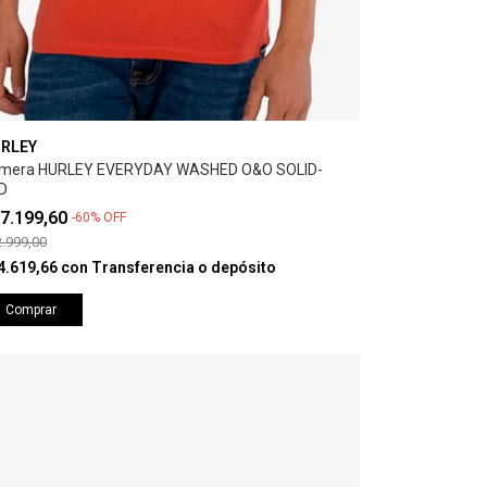
RLEY
mera HURLEY EVERYDAY WASHED O&O SOLID-
D
7.199,60
-
60
%
OFF
.999,00
4.619,66
con
Transferencia o depósito
Comprar