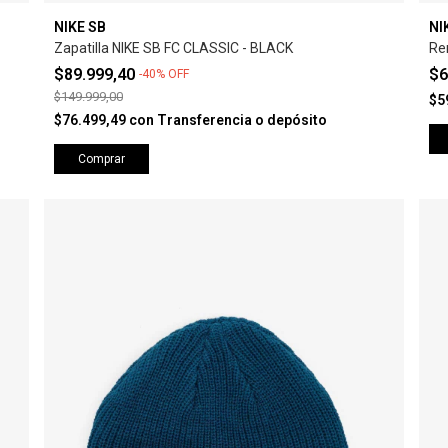
NIKE SB
NI
Zapatilla NIKE SB FC CLASSIC - BLACK
Re
$89.999,40
$6
-
40
%
OFF
$149.999,00
$5
$76.499,49
con
Transferencia o depósito
Comprar