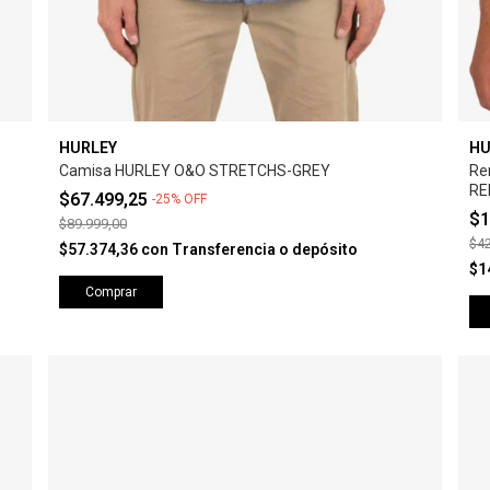
HURLEY
HU
Camisa HURLEY O&O STRETCHS-GREY
Re
RE
$67.499,25
-
25
%
OFF
$1
$89.999,00
$42
$57.374,36
con
Transferencia o depósito
$1
Comprar