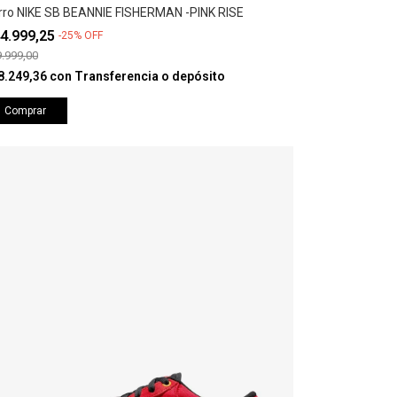
rro NIKE SB BEANNIE FISHERMAN -PINK RISE
4.999,25
-
25
%
OFF
.999,00
8.249,36
con
Transferencia o depósito
Comprar