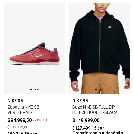
NIKE SB
NIKE SB
Zapatilla NIKE SB
Buzo NIKE SB FULL ZIP
VERTEBRAE-
FLEECE HOODIE -BLACK
ADOBE/EARTH/NOBLE
$94.999,50
$149.999,00
-
50
%
OFF
RED/MELON TINT
$189.999,00
$127.499,15
con
Transferencia o depósito