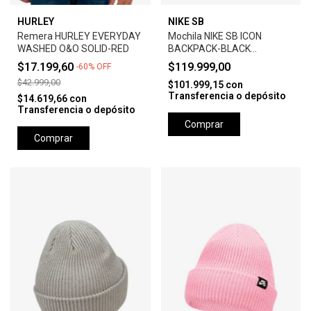
HURLEY
NIKE SB
Remera HURLEY EVERYDAY
Mochila NIKE SB ICON
WASHED O&O SOLID-RED
BACKPACK-BLACK
ANTHRACITE
$17.199,60
$119.999,00
-
60
%
OFF
$42.999,00
$101.999,15
con
Transferencia o depósito
$14.619,66
con
Transferencia o depósito
Comprar
Comprar