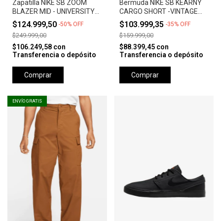
Zapatilla NIKE SB ZOOM
Bermuda NIKE SB KEARNY
BLAZER MID - UNIVERSITY
CARGO SHORT -VINTAGE
RED *Orange Label*
GREEN
$124.999,50
$103.999,35
-
50
%
OFF
-
35
%
OFF
$249.999,00
$159.999,00
$106.249,58
con
$88.399,45
con
Transferencia o depósito
Transferencia o depósito
Comprar
Comprar
ENVÍO GRATIS