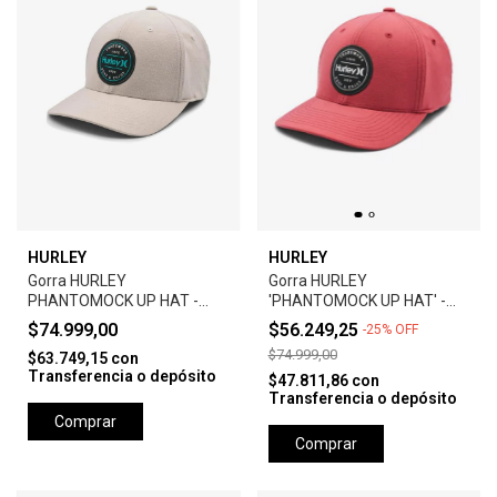
HURLEY
HURLEY
Gorra HURLEY
Gorra HURLEY
PHANTOMOCK UP HAT -
'PHANTOMOCK UP HAT' -
GREY
UNIVERSTY RED
$74.999,00
$56.249,25
-
25
%
OFF
$74.999,00
$63.749,15
con
Transferencia o depósito
$47.811,86
con
Transferencia o depósito
Comprar
Comprar