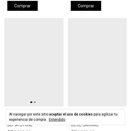
Comprar
Comprar
HURLEY
HURLEY
Al navegar por este sitio
aceptás el uso de cookies
para agilizar tu
Gorra HURLEY LEVELS HAT -
Gorra HURLEY LEVELS HAT -
experiencia de compra.
Entendido
SEPIA STONE
OLIVE CANVAS