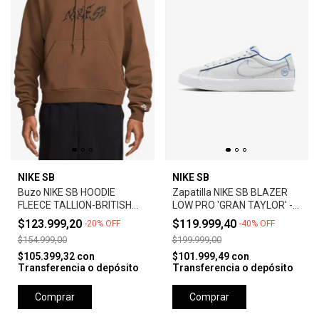
NIKE SB
NIKE SB
Buzo NIKE SB HOODIE
Zapatilla NIKE SB BLAZER
FLEECE TALLION-BRITISH
LOW PRO 'GRAN TAYLOR' -
TAN
SUMMIT WHITE
$123.999,20
$119.999,40
-
20
%
OFF
-
40
%
OFF
$154.999,00
$199.999,00
$105.399,32
con
$101.999,49
con
Transferencia o depósito
Transferencia o depósito
Comprar
Comprar