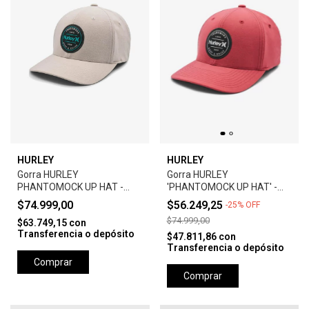
HURLEY
HURLEY
Gorra HURLEY
Gorra HURLEY
PHANTOMOCK UP HAT -
'PHANTOMOCK UP HAT' -
GREY
UNIVERSTY RED
$74.999,00
$56.249,25
-
25
%
OFF
$74.999,00
$63.749,15
con
Transferencia o depósito
$47.811,86
con
Transferencia o depósito
Comprar
Comprar