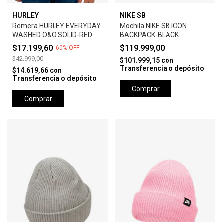
HURLEY
NIKE SB
Remera HURLEY EVERYDAY
Mochila NIKE SB ICON
WASHED O&O SOLID-RED
BACKPACK-BLACK
ANTHRACITE
$17.199,60
$119.999,00
-
60
%
OFF
$42.999,00
$101.999,15
con
Transferencia o depósito
$14.619,66
con
Transferencia o depósito
Comprar
Comprar