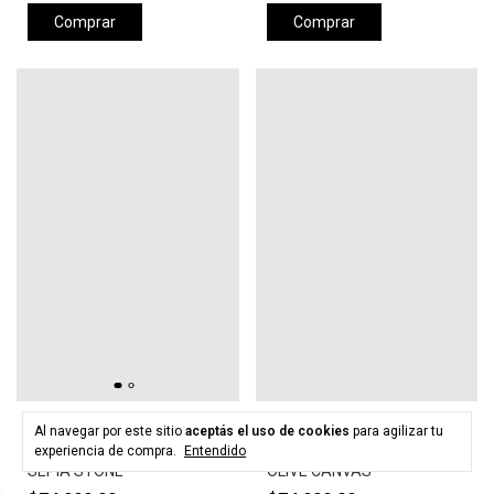
Comprar
Comprar
HURLEY
HURLEY
Al navegar por este sitio
aceptás el uso de cookies
para agilizar tu
Gorra HURLEY LEVELS HAT -
Gorra HURLEY LEVELS HAT -
experiencia de compra.
Entendido
SEPIA STONE
OLIVE CANVAS