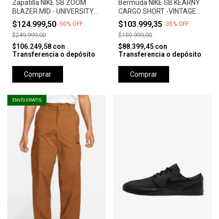
Zapatilla NIKE SB ZOOM
Bermuda NIKE SB KEARNY
BLAZER MID - UNIVERSITY
CARGO SHORT -VINTAGE
RED *Orange Label*
GREEN
$124.999,50
$103.999,35
-
50
%
OFF
-
35
%
OFF
$249.999,00
$159.999,00
$106.249,58
con
$88.399,45
con
Transferencia o depósito
Transferencia o depósito
Comprar
Comprar
ENVÍO GRATIS