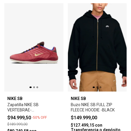
NIKE SB
NIKE SB
Zapatilla NIKE SB
Buzo NIKE SB FULL ZIP
VERTEBRAE-
FLEECE HOODIE -BLACK
ADOBE/EARTH/NOBLE
$94.999,50
$149.999,00
-
50
%
OFF
RED/MELON TINT
$189.999,00
$127.499,15
con
Transferencia o depósito