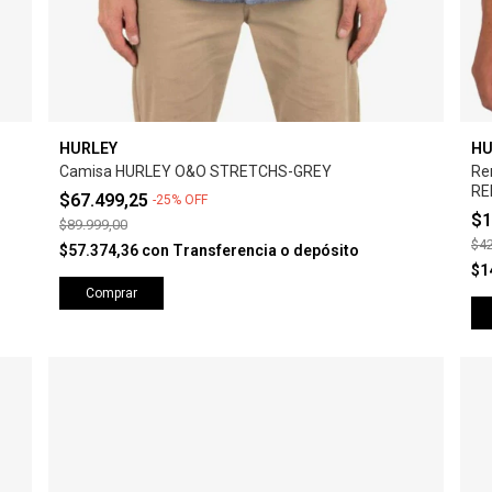
HURLEY
HU
Camisa HURLEY O&O STRETCHS-GREY
Re
RE
$67.499,25
-
25
%
OFF
$1
$89.999,00
$42
$57.374,36
con
Transferencia o depósito
$1
Comprar