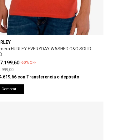
RLEY
mera HURLEY EVERYDAY WASHED O&O SOLID-
D
7.199,60
-
60
%
OFF
.999,00
4.619,66
con
Transferencia o depósito
Comprar