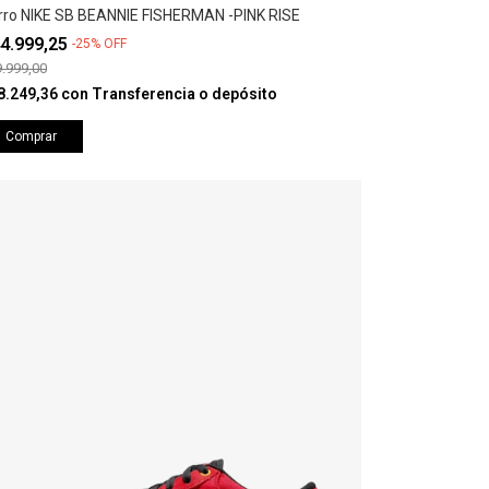
rro NIKE SB BEANNIE FISHERMAN -PINK RISE
4.999,25
-
25
%
OFF
.999,00
8.249,36
con
Transferencia o depósito
Comprar