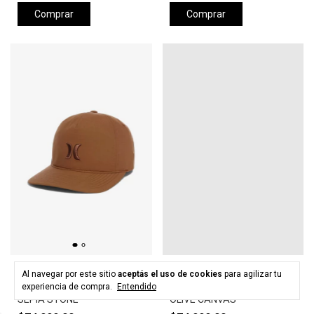
Comprar
Comprar
HURLEY
HURLEY
Al navegar por este sitio
aceptás el uso de cookies
para agilizar tu
Gorra HURLEY LEVELS HAT -
Gorra HURLEY LEVELS HAT -
experiencia de compra.
Entendido
SEPIA STONE
OLIVE CANVAS