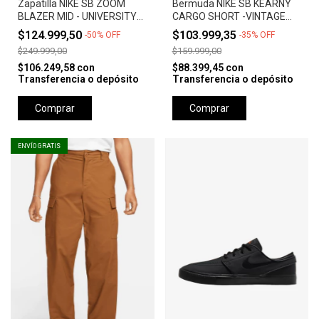
Zapatilla NIKE SB ZOOM
Bermuda NIKE SB KEARNY
BLAZER MID - UNIVERSITY
CARGO SHORT -VINTAGE
RED *Orange Label*
GREEN
$124.999,50
$103.999,35
-
50
%
OFF
-
35
%
OFF
$249.999,00
$159.999,00
$106.249,58
con
$88.399,45
con
Transferencia o depósito
Transferencia o depósito
Comprar
Comprar
ENVÍO GRATIS