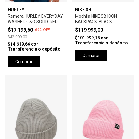
HURLEY
NIKE SB
Remera HURLEY EVERYDAY
Mochila NIKE SB ICON
WASHED O&O SOLID-RED
BACKPACK-BLACK
ANTHRACITE
$17.199,60
$119.999,00
-
60
%
OFF
$42.999,00
$101.999,15
con
Transferencia o depósito
$14.619,66
con
Transferencia o depósito
Comprar
Comprar