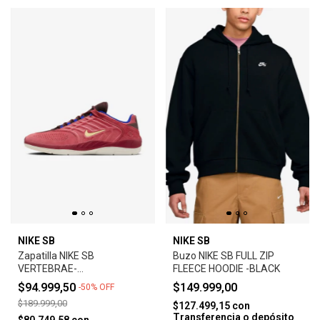
NIKE SB
NIKE SB
Zapatilla NIKE SB
Buzo NIKE SB FULL ZIP
VERTEBRAE-
FLEECE HOODIE -BLACK
ADOBE/EARTH/NOBLE
$94.999,50
$149.999,00
-
50
%
OFF
RED/MELON TINT
$189.999,00
$127.499,15
con
Transferencia o depósito