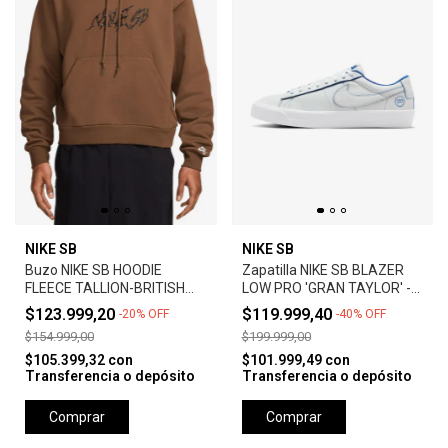
NIKE SB
NIKE SB
Buzo NIKE SB HOODIE
Zapatilla NIKE SB BLAZER
FLEECE TALLION-BRITISH
LOW PRO 'GRAN TAYLOR' -
TAN
SUMMIT WHITE
$123.999,20
$119.999,40
-
20
%
OFF
-
40
%
OFF
$154.999,00
$199.999,00
$105.399,32
con
$101.999,49
con
Transferencia o depósito
Transferencia o depósito
Comprar
Comprar