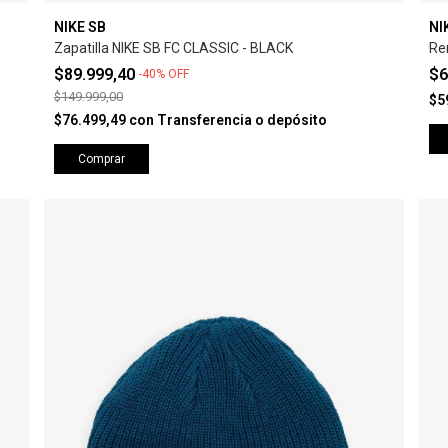
NIKE SB
NI
Zapatilla NIKE SB FC CLASSIC - BLACK
Re
$89.999,40
$6
-
40
%
OFF
$149.999,00
$5
$76.499,49
con
Transferencia o depósito
Comprar