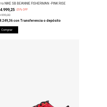
rro NIKE SB BEANNIE FISHERMAN -PINK RISE
4.999,25
-
25
%
OFF
.999,00
8.249,36
con
Transferencia o depósito
Comprar