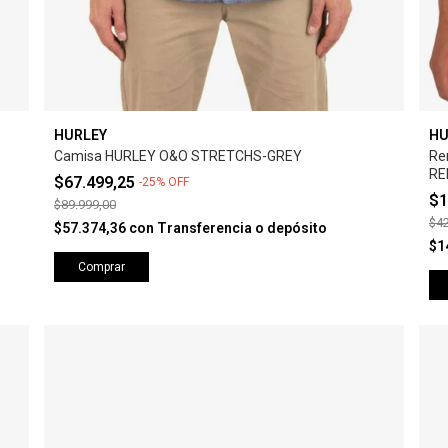
HURLEY
HU
Camisa HURLEY O&O STRETCHS-GREY
Re
RE
$67.499,25
-
25
%
OFF
$1
$89.999,00
$42
$57.374,36
con
Transferencia o depósito
$1
Comprar