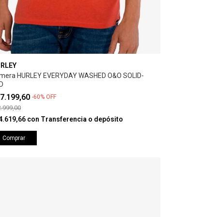
RLEY
mera HURLEY EVERYDAY WASHED O&O SOLID-
D
7.199,60
-
60
%
OFF
.999,00
4.619,66
con
Transferencia o depósito
Comprar