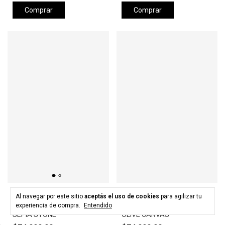
Comprar
Comprar
HURLEY
HURLEY
Al navegar por este sitio
aceptás el uso de cookies
para agilizar tu
Gorra HURLEY LEVELS HAT -
Gorra HURLEY LEVELS HAT -
experiencia de compra.
Entendido
SEPIA STONE
OLIVE CANVAS