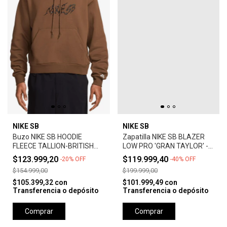
NIKE SB
NIKE SB
Buzo NIKE SB HOODIE
Zapatilla NIKE SB BLAZER
FLEECE TALLION-BRITISH
LOW PRO 'GRAN TAYLOR' -
TAN
SUMMIT WHITE
$123.999,20
$119.999,40
-
20
%
OFF
-
40
%
OFF
$154.999,00
$199.999,00
$105.399,32
con
$101.999,49
con
Transferencia o depósito
Transferencia o depósito
Comprar
Comprar