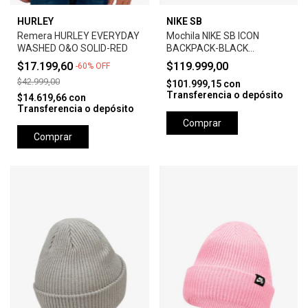
HURLEY
NIKE SB
Remera HURLEY EVERYDAY
Mochila NIKE SB ICON
WASHED O&O SOLID-RED
BACKPACK-BLACK
ANTHRACITE
$17.199,60
$119.999,00
-
60
%
OFF
$42.999,00
$101.999,15
con
Transferencia o depósito
$14.619,66
con
Transferencia o depósito
Comprar
Comprar