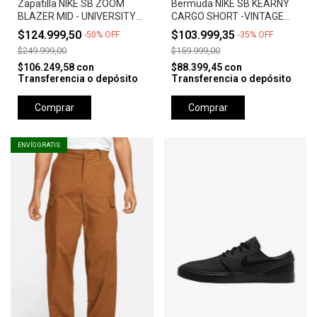
Zapatilla NIKE SB ZOOM
Bermuda NIKE SB KEARNY
BLAZER MID - UNIVERSITY
CARGO SHORT -VINTAGE
RED *Orange Label*
GREEN
$124.999,50
$103.999,35
-
50
%
OFF
-
35
%
OFF
$249.999,00
$159.999,00
$106.249,58
con
$88.399,45
con
Transferencia o depósito
Transferencia o depósito
Comprar
Comprar
ENVÍO GRATIS