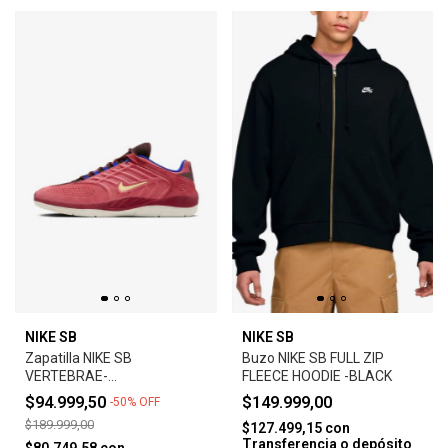
NIKE SB
NIKE SB
Zapatilla NIKE SB
Buzo NIKE SB FULL ZIP
VERTEBRAE-
FLEECE HOODIE -BLACK
ADOBE/EARTH/NOBLE
$94.999,50
$149.999,00
-
50
%
OFF
RED/MELON TINT
$189.999,00
$127.499,15
con
Transferencia o depósito