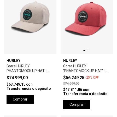
HURLEY
HURLEY
Gorra HURLEY
Gorra HURLEY
PHANTOMOCK UP HAT -
'PHANTOMOCK UP HAT' -
GREY
UNIVERSTY RED
$74.999,00
$56.249,25
-
25
%
OFF
$74.999,00
$63.749,15
con
Transferencia o depósito
$47.811,86
con
Transferencia o depósito
Comprar
Comprar