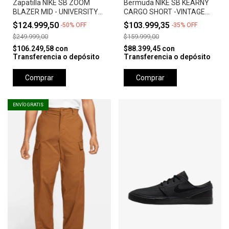
Zapatilla NIKE SB ZOOM
Bermuda NIKE SB KEARNY
BLAZER MID - UNIVERSITY
CARGO SHORT -VINTAGE
RED *Orange Label*
GREEN
$124.999,50
$103.999,35
-
50
%
OFF
-
35
%
OFF
$249.999,00
$159.999,00
$106.249,58
con
$88.399,45
con
Transferencia o depósito
Transferencia o depósito
Comprar
Comprar
ENVÍO GRATIS