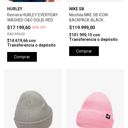
HURLEY
NIKE SB
Remera HURLEY EVERYDAY
Mochila NIKE SB ICON
WASHED O&O SOLID-RED
BACKPACK-BLACK
ANTHRACITE
$17.199,60
$119.999,00
-
60
%
OFF
$42.999,00
$101.999,15
con
Transferencia o depósito
$14.619,66
con
Transferencia o depósito
Comprar
Comprar