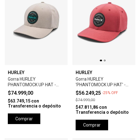
HURLEY
HURLEY
Gorra HURLEY
Gorra HURLEY
PHANTOMOCK UP HAT -
'PHANTOMOCK UP HAT' -
GREY
UNIVERSTY RED
$74.999,00
$56.249,25
-
25
%
OFF
$74.999,00
$63.749,15
con
Transferencia o depósito
$47.811,86
con
Transferencia o depósito
Comprar
Comprar