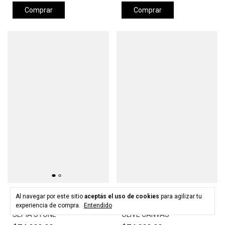
Comprar
Comprar
HURLEY
HURLEY
Al navegar por este sitio
aceptás el uso de cookies
para agilizar tu
Gorra HURLEY LEVELS HAT -
Gorra HURLEY LEVELS HAT -
experiencia de compra.
Entendido
SEPIA STONE
OLIVE CANVAS