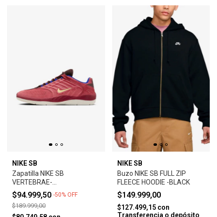
NIKE SB
NIKE SB
Zapatilla NIKE SB
Buzo NIKE SB FULL ZIP
VERTEBRAE-
FLEECE HOODIE -BLACK
ADOBE/EARTH/NOBLE
$94.999,50
$149.999,00
-
50
%
OFF
RED/MELON TINT
$189.999,00
$127.499,15
con
Transferencia o depósito