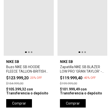
NIKE SB
NIKE SB
Buzo NIKE SB HOODIE
Zapatilla NIKE SB BLAZER
FLEECE TALLION-BRITISH
LOW PRO 'GRAN TAYLOR' -
TAN
SUMMIT WHITE
$123.999,20
$119.999,40
-
20
%
OFF
-
40
%
OFF
$154.999,00
$199.999,00
$105.399,32
con
$101.999,49
con
Transferencia o depósito
Transferencia o depósito
Comprar
Comprar