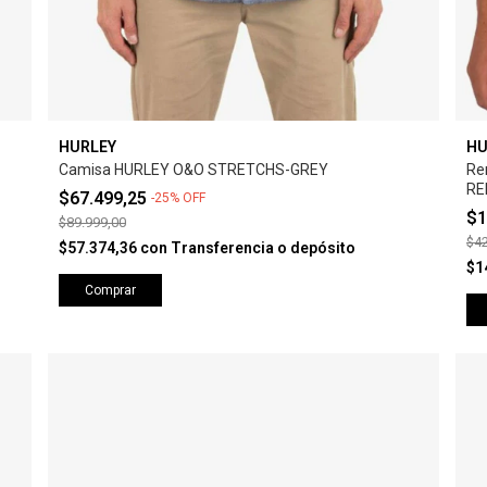
HURLEY
HU
Camisa HURLEY O&O STRETCHS-GREY
Re
RE
$67.499,25
-
25
%
OFF
$1
$89.999,00
$42
$57.374,36
con
Transferencia o depósito
$1
Comprar