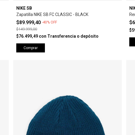
NIKE SB
NI
Zapatilla NIKE SB FC CLASSIC - BLACK
Re
$89.999,40
$6
-
40
%
OFF
$149.999,00
$5
$76.499,49
con
Transferencia o depósito
Comprar