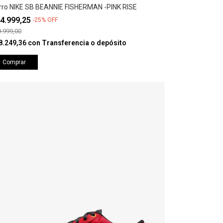
rro NIKE SB BEANNIE FISHERMAN -PINK RISE
4.999,25
-
25
%
OFF
.999,00
8.249,36
con
Transferencia o depósito
Comprar