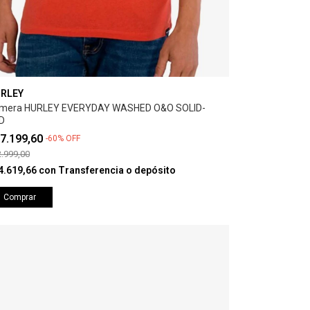
RLEY
mera HURLEY EVERYDAY WASHED O&O SOLID-
D
7.199,60
-
60
%
OFF
.999,00
4.619,66
con
Transferencia o depósito
Comprar