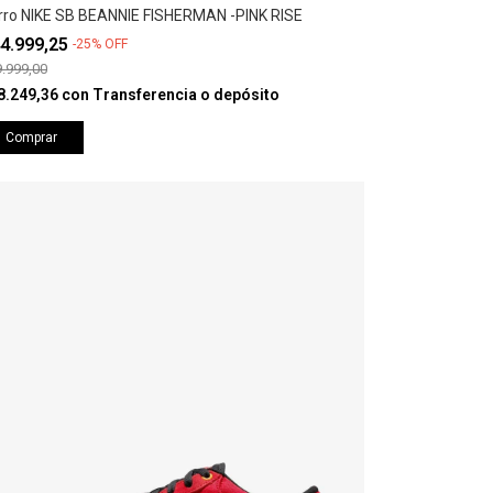
rro NIKE SB BEANNIE FISHERMAN -PINK RISE
4.999,25
-
25
%
OFF
.999,00
8.249,36
con
Transferencia o depósito
Comprar