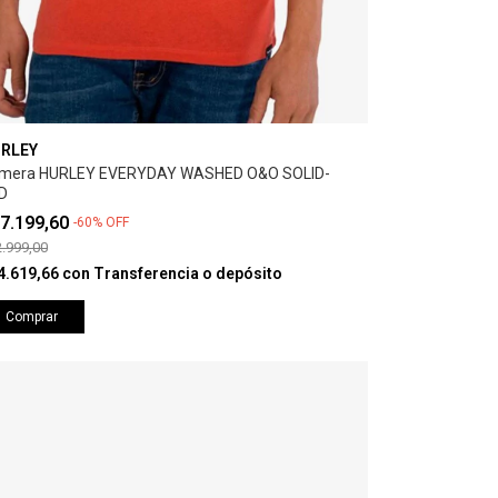
RLEY
mera HURLEY EVERYDAY WASHED O&O SOLID-
D
7.199,60
-
60
%
OFF
.999,00
4.619,66
con
Transferencia o depósito
Comprar