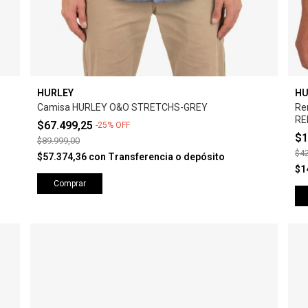
HURLEY
HU
Camisa HURLEY O&O STRETCHS-GREY
Re
RE
$67.499,25
-
25
%
OFF
$1
$89.999,00
$42
$57.374,36
con
Transferencia o depósito
$1
Comprar