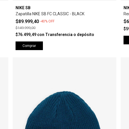
NIKE SB
NI
Zapatilla NIKE SB FC CLASSIC - BLACK
Re
$89.999,40
$6
-
40
%
OFF
$149.999,00
$5
$76.499,49
con
Transferencia o depósito
Comprar