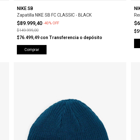
NIKE SB
NI
Zapatilla NIKE SB FC CLASSIC - BLACK
Re
$89.999,40
$6
-
40
%
OFF
$149.999,00
$5
$76.499,49
con
Transferencia o depósito
Comprar