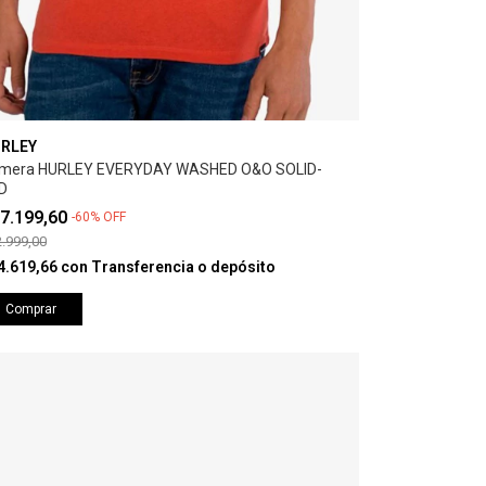
RLEY
mera HURLEY EVERYDAY WASHED O&O SOLID-
D
7.199,60
-
60
%
OFF
.999,00
4.619,66
con
Transferencia o depósito
Comprar