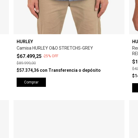
HURLEY
HU
Camisa HURLEY O&O STRETCHS-GREY
Re
RE
$67.499,25
-
25
%
OFF
$1
$89.999,00
$42
$57.374,36
con
Transferencia o depósito
$1
Comprar