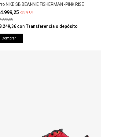
rro NIKE SB BEANNIE FISHERMAN -PINK RISE
4.999,25
-
25
%
OFF
.999,00
8.249,36
con
Transferencia o depósito
Comprar