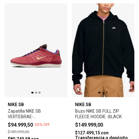
NIKE SB
NIKE SB
Zapatilla NIKE SB
Buzo NIKE SB FULL ZIP
VERTEBRAE-
FLEECE HOODIE -BLACK
ADOBE/EARTH/NOBLE
$94.999,50
$149.999,00
-
50
%
OFF
RED/MELON TINT
$189.999,00
$127.499,15
con
Transferencia o depósito