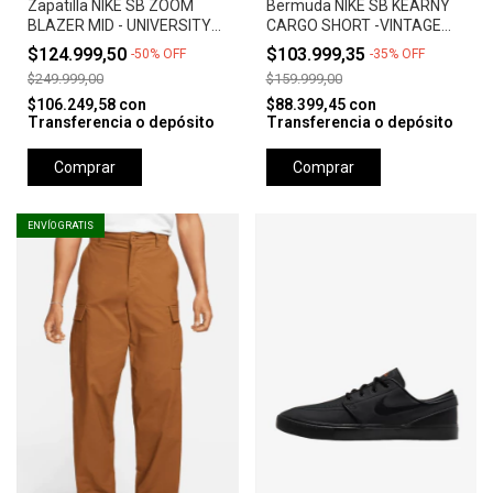
Zapatilla NIKE SB ZOOM
Bermuda NIKE SB KEARNY
BLAZER MID - UNIVERSITY
CARGO SHORT -VINTAGE
RED *Orange Label*
GREEN
$124.999,50
$103.999,35
-
50
%
OFF
-
35
%
OFF
$249.999,00
$159.999,00
$106.249,58
con
$88.399,45
con
Transferencia o depósito
Transferencia o depósito
Comprar
Comprar
ENVÍO GRATIS