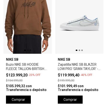
NIKE SB
NIKE SB
Buzo NIKE SB HOODIE
Zapatilla NIKE SB BLAZER
FLEECE TALLION-BRITISH
LOW PRO 'GRAN TAYLOR' -
TAN
SUMMIT WHITE
$123.999,20
$119.999,40
-
20
%
OFF
-
40
%
OFF
$154.999,00
$199.999,00
$105.399,32
con
$101.999,49
con
Transferencia o depósito
Transferencia o depósito
Comprar
Comprar