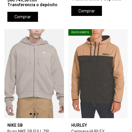
$80.749,58
con
Transferencia o depósito
Comprar
Comprar
ENVÍO GRATIS
NIKE SB
HURLEY
Buzo NIKE SB FULL ZIP
Campera HURLEY