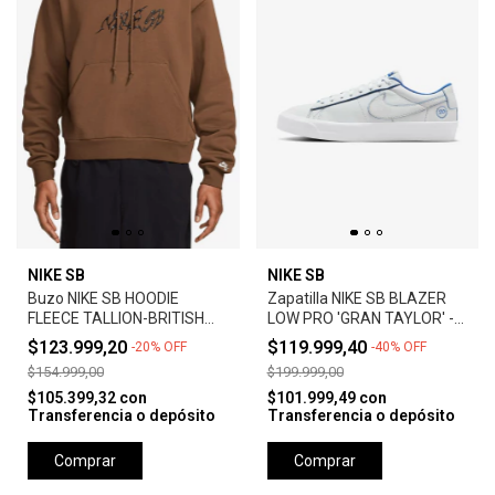
NIKE SB
NIKE SB
Buzo NIKE SB HOODIE
Zapatilla NIKE SB BLAZER
FLEECE TALLION-BRITISH
LOW PRO 'GRAN TAYLOR' -
TAN
SUMMIT WHITE
$123.999,20
$119.999,40
-
20
%
OFF
-
40
%
OFF
$154.999,00
$199.999,00
$105.399,32
con
$101.999,49
con
Transferencia o depósito
Transferencia o depósito
Comprar
Comprar