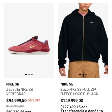
NIKE SB
NIKE SB
Zapatilla NIKE SB
Buzo NIKE SB FULL ZIP
VERTEBRAE-
FLEECE HOODIE -BLACK
ADOBE/EARTH/NOBLE
$94.999,50
$149.999,00
-
50
%
OFF
RED/MELON TINT
$189.999,00
$127.499,15
con
Transferencia o depósito