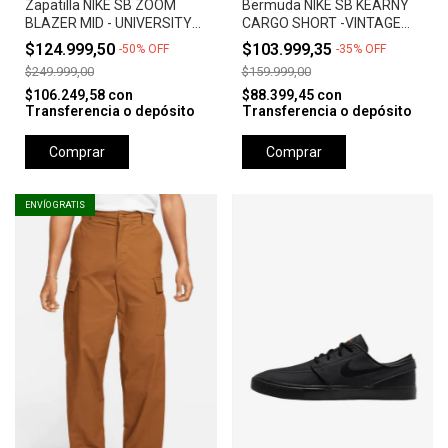
Zapatilla NIKE SB ZOOM
Bermuda NIKE SB KEARNY
BLAZER MID - UNIVERSITY
CARGO SHORT -VINTAGE
RED *Orange Label*
GREEN
$124.999,50
$103.999,35
-
50
%
OFF
-
35
%
OFF
$249.999,00
$159.999,00
$106.249,58
con
$88.399,45
con
Transferencia o depósito
Transferencia o depósito
Comprar
Comprar
ENVÍO GRATIS