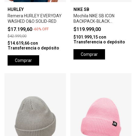
HURLEY
NIKE SB
Remera HURLEY EVERYDAY
Mochila NIKE SB ICON
WASHED O&O SOLID-RED
BACKPACK-BLACK
ANTHRACITE
$17.199,60
$119.999,00
-
60
%
OFF
$42.999,00
$101.999,15
con
Transferencia o depósito
$14.619,66
con
Transferencia o depósito
Comprar
Comprar