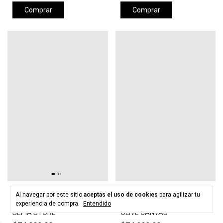
Comprar
Comprar
HURLEY
HURLEY
Al navegar por este sitio
aceptás el uso de cookies
para agilizar tu
Gorra HURLEY LEVELS HAT -
Gorra HURLEY LEVELS HAT -
experiencia de compra.
Entendido
SEPIA STONE
OLIVE CANVAS