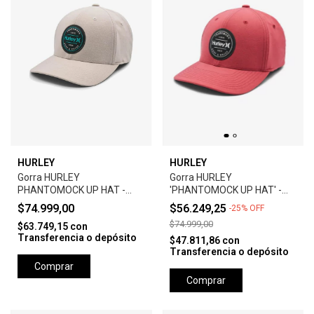
HURLEY
HURLEY
Gorra HURLEY
Gorra HURLEY
PHANTOMOCK UP HAT -
'PHANTOMOCK UP HAT' -
GREY
UNIVERSTY RED
$74.999,00
$56.249,25
-
25
%
OFF
$74.999,00
$63.749,15
con
Transferencia o depósito
$47.811,86
con
Transferencia o depósito
Comprar
Comprar