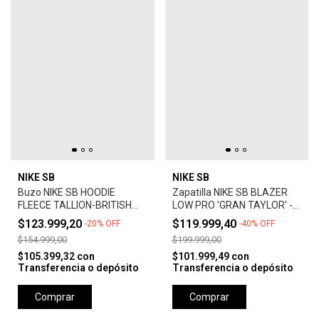
NIKE SB
NIKE SB
Buzo NIKE SB HOODIE
Zapatilla NIKE SB BLAZER
FLEECE TALLION-BRITISH
LOW PRO 'GRAN TAYLOR' -
TAN
SUMMIT WHITE
$123.999,20
$119.999,40
-
20
%
OFF
-
40
%
OFF
$154.999,00
$199.999,00
$105.399,32
con
$101.999,49
con
Transferencia o depósito
Transferencia o depósito
Comprar
Comprar