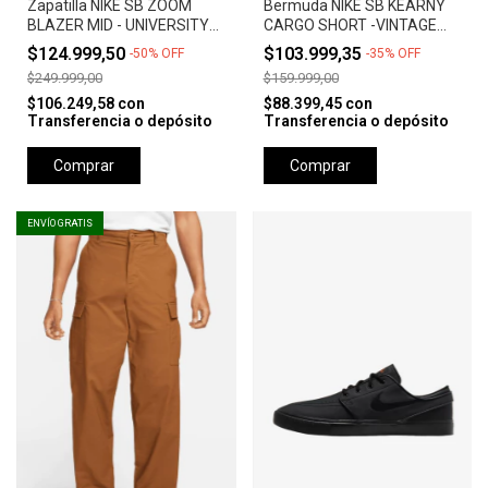
Zapatilla NIKE SB ZOOM
Bermuda NIKE SB KEARNY
BLAZER MID - UNIVERSITY
CARGO SHORT -VINTAGE
RED *Orange Label*
GREEN
$124.999,50
$103.999,35
-
50
%
OFF
-
35
%
OFF
$249.999,00
$159.999,00
$106.249,58
con
$88.399,45
con
Transferencia o depósito
Transferencia o depósito
Comprar
Comprar
ENVÍO GRATIS