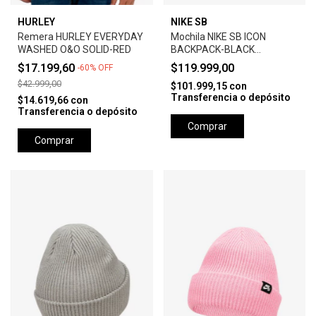
HURLEY
NIKE SB
Remera HURLEY EVERYDAY
Mochila NIKE SB ICON
WASHED O&O SOLID-RED
BACKPACK-BLACK
ANTHRACITE
$17.199,60
$119.999,00
-
60
%
OFF
$42.999,00
$101.999,15
con
Transferencia o depósito
$14.619,66
con
Transferencia o depósito
Comprar
Comprar