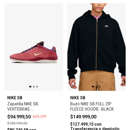
NIKE SB
NIKE SB
Zapatilla NIKE SB
Buzo NIKE SB FULL ZIP
VERTEBRAE-
FLEECE HOODIE -BLACK
ADOBE/EARTH/NOBLE
$94.999,50
$149.999,00
-
50
%
OFF
RED/MELON TINT
$189.999,00
$127.499,15
con
Transferencia o depósito