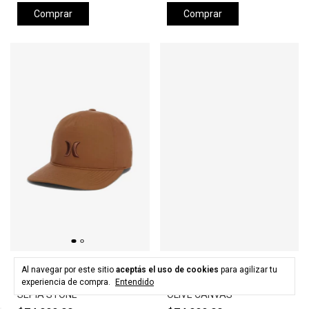
Comprar
Comprar
HURLEY
HURLEY
Al navegar por este sitio
aceptás el uso de cookies
para agilizar tu
Gorra HURLEY LEVELS HAT -
Gorra HURLEY LEVELS HAT -
experiencia de compra.
Entendido
SEPIA STONE
OLIVE CANVAS