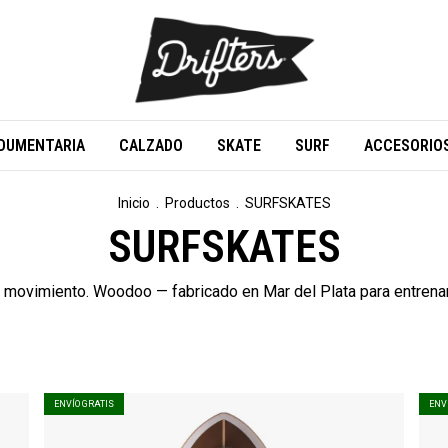
DUMENTARIA
CALZADO
SKATE
SURF
ACCESORIO
Inicio
.
Productos
.
SURFSKATES
SURFSKATES
l movimiento. Woodoo — fabricado en Mar del Plata para entrenar
ENVÍO GRATIS
ENV