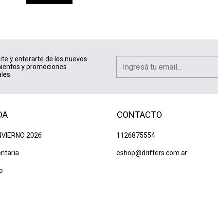
ite y enterarte de los nuevos
ientos y promociones
les.
DA
CONTACTO
NVIERNO 2026
1126875554
ntaria
eshop@drifters.com.ar
o