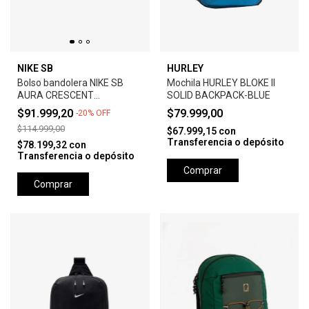
NIKE SB
HURLEY
Bolso bandolera NIKE SB
Mochila HURLEY BLOKE II
AURA CRESCENT
SOLID BACKPACK-BLUE
CROSSBODY
$91.999,20
$79.999,00
-
20
%
OFF
$114.999,00
$67.999,15
con
Transferencia o depósito
$78.199,32
con
Transferencia o depósito
Comprar
Comprar