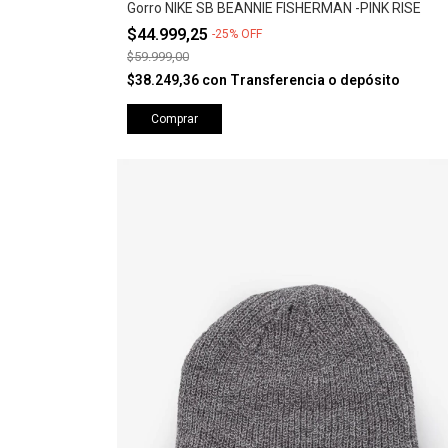
Gorro NIKE SB BEANNIE FISHERMAN -PINK RISE
$44.999,25
-
25
%
OFF
$59.999,00
$38.249,36
con
Transferencia o depósito
Comprar