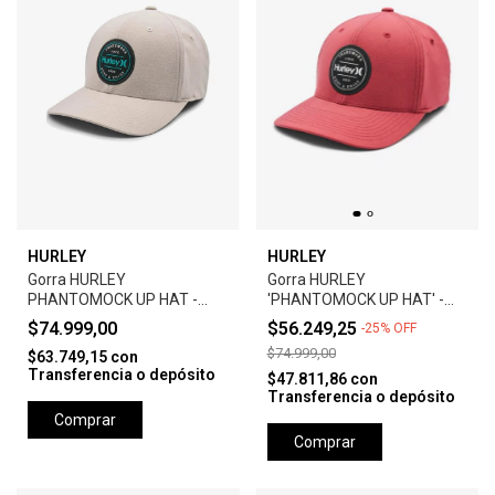
HURLEY
HURLEY
Gorra HURLEY
Gorra HURLEY
PHANTOMOCK UP HAT -
'PHANTOMOCK UP HAT' -
GREY
UNIVERSTY RED
$74.999,00
$56.249,25
-
25
%
OFF
$74.999,00
$63.749,15
con
Transferencia o depósito
$47.811,86
con
Transferencia o depósito
Comprar
Comprar