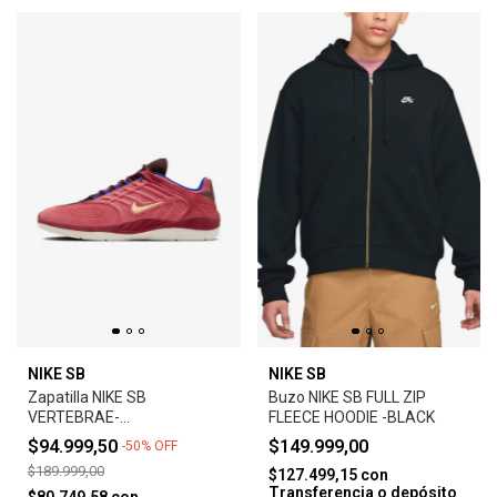
NIKE SB
NIKE SB
Zapatilla NIKE SB
Buzo NIKE SB FULL ZIP
VERTEBRAE-
FLEECE HOODIE -BLACK
ADOBE/EARTH/NOBLE
$94.999,50
$149.999,00
-
50
%
OFF
RED/MELON TINT
$189.999,00
$127.499,15
con
Transferencia o depósito