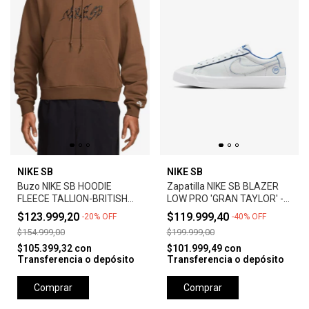
NIKE SB
NIKE SB
Buzo NIKE SB HOODIE
Zapatilla NIKE SB BLAZER
FLEECE TALLION-BRITISH
LOW PRO 'GRAN TAYLOR' -
TAN
SUMMIT WHITE
$123.999,20
$119.999,40
-
20
%
OFF
-
40
%
OFF
$154.999,00
$199.999,00
$105.399,32
con
$101.999,49
con
Transferencia o depósito
Transferencia o depósito
Comprar
Comprar