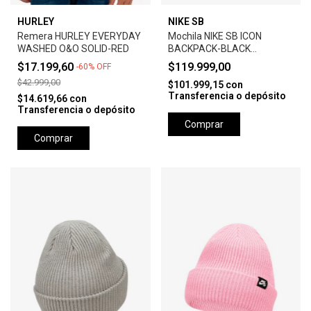
HURLEY
NIKE SB
Remera HURLEY EVERYDAY
Mochila NIKE SB ICON
WASHED O&O SOLID-RED
BACKPACK-BLACK
ANTHRACITE
$17.199,60
$119.999,00
-
60
%
OFF
$42.999,00
$101.999,15
con
Transferencia o depósito
$14.619,66
con
Transferencia o depósito
Comprar
Comprar