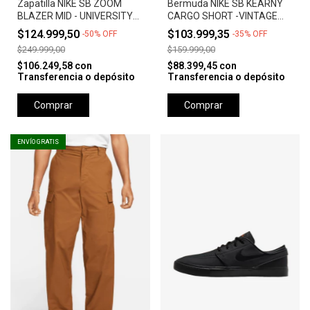
Zapatilla NIKE SB ZOOM
Bermuda NIKE SB KEARNY
BLAZER MID - UNIVERSITY
CARGO SHORT -VINTAGE
RED *Orange Label*
GREEN
$124.999,50
$103.999,35
-
50
%
OFF
-
35
%
OFF
$249.999,00
$159.999,00
$106.249,58
con
$88.399,45
con
Transferencia o depósito
Transferencia o depósito
Comprar
Comprar
ENVÍO GRATIS