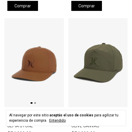
Comprar
Comprar
HURLEY
HURLEY
Al navegar por este sitio
aceptás el uso de cookies
para agilizar tu
Gorra HURLEY LEVELS HAT -
Gorra HURLEY LEVELS HAT -
experiencia de compra.
Entendido
SEPIA STONE
OLIVE CANVAS