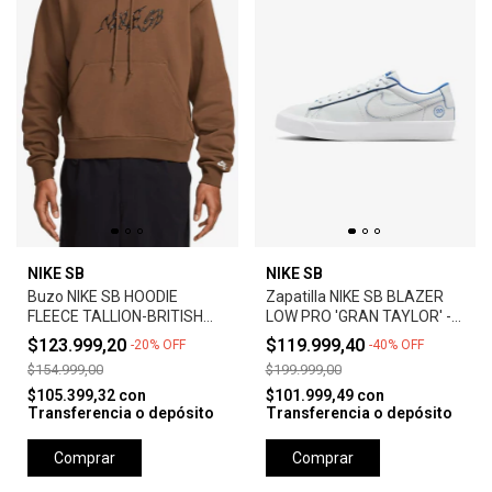
NIKE SB
NIKE SB
Buzo NIKE SB HOODIE
Zapatilla NIKE SB BLAZER
FLEECE TALLION-BRITISH
LOW PRO 'GRAN TAYLOR' -
TAN
SUMMIT WHITE
$123.999,20
$119.999,40
-
20
%
OFF
-
40
%
OFF
$154.999,00
$199.999,00
$105.399,32
con
$101.999,49
con
Transferencia o depósito
Transferencia o depósito
Comprar
Comprar