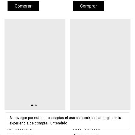
Comprar
Comprar
HURLEY
HURLEY
Al navegar por este sitio
aceptás el uso de cookies
para agilizar tu
Gorra HURLEY LEVELS HAT -
Gorra HURLEY LEVELS HAT -
experiencia de compra.
Entendido
SEPIA STONE
OLIVE CANVAS