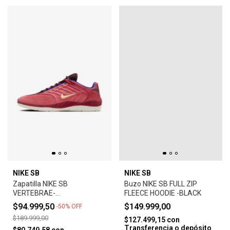
NIKE SB
NIKE SB
Zapatilla NIKE SB
Buzo NIKE SB FULL ZIP
VERTEBRAE-
FLEECE HOODIE -BLACK
ADOBE/EARTH/NOBLE
$94.999,50
$149.999,00
-
50
%
OFF
RED/MELON TINT
$189.999,00
$127.499,15
con
Transferencia o depósito