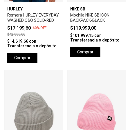
HURLEY
NIKE SB
Remera HURLEY EVERYDAY
Mochila NIKE SB ICON
WASHED O&O SOLID-RED
BACKPACK-BLACK
ANTHRACITE
$17.199,60
$119.999,00
-
60
%
OFF
$42.999,00
$101.999,15
con
Transferencia o depósito
$14.619,66
con
Transferencia o depósito
Comprar
Comprar