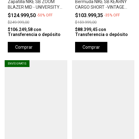
Zapatilla NIKE SB ZOOM
Bermuda NIKE SB KEARNY
BLAZER MID - UNIVERSITY
CARGO SHORT -VINTAGE
RED *Orange Label*
GREEN
$124.999,50
$103.999,35
-
50
%
OFF
-
35
%
OFF
$249.999,00
$159.999,00
$106.249,58
con
$88.399,45
con
Transferencia o depósito
Transferencia o depósito
Comprar
Comprar
ENVÍO GRATIS