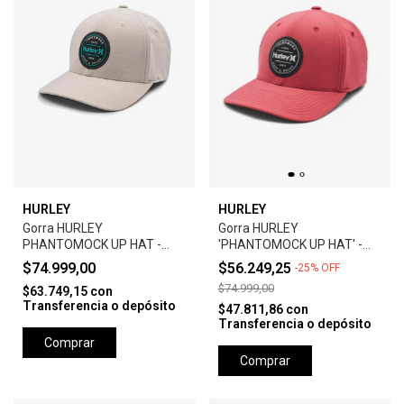
HURLEY
HURLEY
Gorra HURLEY
Gorra HURLEY
PHANTOMOCK UP HAT -
'PHANTOMOCK UP HAT' -
GREY
UNIVERSTY RED
$74.999,00
$56.249,25
-
25
%
OFF
$74.999,00
$63.749,15
con
Transferencia o depósito
$47.811,86
con
Transferencia o depósito
Comprar
Comprar