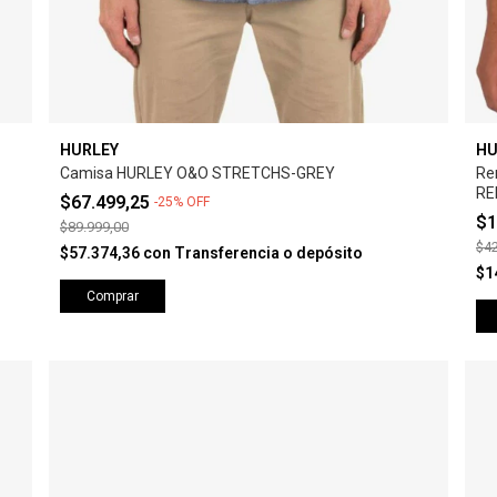
HURLEY
HU
Camisa HURLEY O&O STRETCHS-GREY
Re
RE
$67.499,25
-
25
%
OFF
$1
$89.999,00
$42
$57.374,36
con
Transferencia o depósito
$1
Comprar