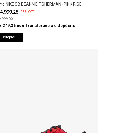
rro NIKE SB BEANNIE FISHERMAN -PINK RISE
4.999,25
-
25
%
OFF
.999,00
8.249,36
con
Transferencia o depósito
Comprar