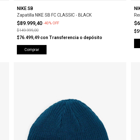
NIKE SB
NI
Zapatilla NIKE SB FC CLASSIC - BLACK
Re
$89.999,40
$6
-
40
%
OFF
$149.999,00
$5
$76.499,49
con
Transferencia o depósito
Comprar