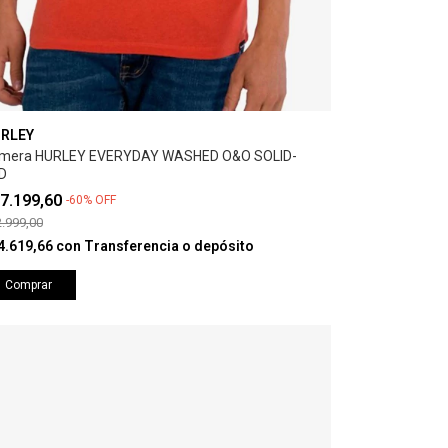
RLEY
mera HURLEY EVERYDAY WASHED O&O SOLID-
D
7.199,60
-
60
%
OFF
.999,00
4.619,66
con
Transferencia o depósito
Comprar