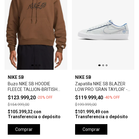
NIKE SB
NIKE SB
Buzo NIKE SB HOODIE
Zapatilla NIKE SB BLAZER
FLEECE TALLION-BRITISH
LOW PRO 'GRAN TAYLOR' -
TAN
SUMMIT WHITE
$123.999,20
$119.999,40
-
20
%
OFF
-
40
%
OFF
$154.999,00
$199.999,00
$105.399,32
con
$101.999,49
con
Transferencia o depósito
Transferencia o depósito
Comprar
Comprar