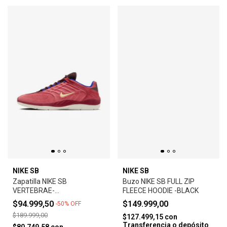
NIKE SB
NIKE SB
Zapatilla NIKE SB
Buzo NIKE SB FULL ZIP
VERTEBRAE-
FLEECE HOODIE -BLACK
ADOBE/EARTH/NOBLE
$94.999,50
$149.999,00
-
50
%
OFF
RED/MELON TINT
$189.999,00
$127.499,15
con
Transferencia o depósito