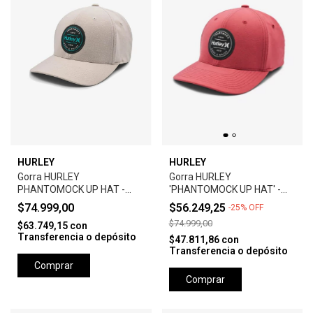
HURLEY
HURLEY
Gorra HURLEY
Gorra HURLEY
PHANTOMOCK UP HAT -
'PHANTOMOCK UP HAT' -
GREY
UNIVERSTY RED
$74.999,00
$56.249,25
-
25
%
OFF
$74.999,00
$63.749,15
con
Transferencia o depósito
$47.811,86
con
Transferencia o depósito
Comprar
Comprar