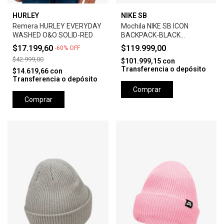
HURLEY
NIKE SB
Remera HURLEY EVERYDAY
Mochila NIKE SB ICON
WASHED O&O SOLID-RED
BACKPACK-BLACK
ANTHRACITE
$17.199,60
$119.999,00
-
60
%
OFF
$42.999,00
$101.999,15
con
Transferencia o depósito
$14.619,66
con
Transferencia o depósito
Comprar
Comprar