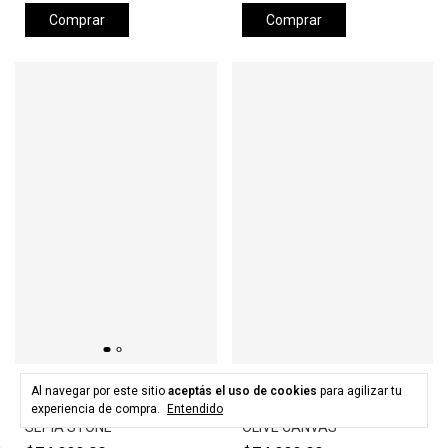
Comprar
Comprar
HURLEY
HURLEY
Al navegar por este sitio
aceptás el uso de cookies
para agilizar tu
Gorra HURLEY LEVELS HAT -
Gorra HURLEY LEVELS HAT -
experiencia de compra.
Entendido
SEPIA STONE
OLIVE CANVAS