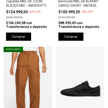
Zapatilla NIKE SB ZOOM
Bermuda NIKE SB KEARNY
BLAZER MID - UNIVERSITY
CARGO SHORT -VINTAGE
RED *Orange Label*
GREEN
$124.999,50
$103.999,35
-
50
%
OFF
-
35
%
OFF
$249.999,00
$159.999,00
$106.249,58
con
$88.399,45
con
Transferencia o depósito
Transferencia o depósito
Comprar
Comprar
ENVÍO GRATIS