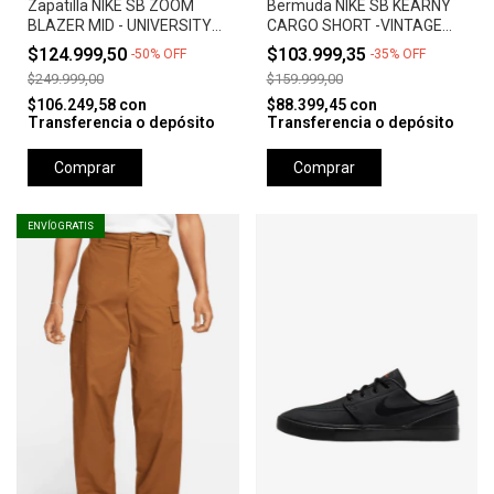
Zapatilla NIKE SB ZOOM
Bermuda NIKE SB KEARNY
BLAZER MID - UNIVERSITY
CARGO SHORT -VINTAGE
RED *Orange Label*
GREEN
$124.999,50
$103.999,35
-
50
%
OFF
-
35
%
OFF
$249.999,00
$159.999,00
$106.249,58
con
$88.399,45
con
Transferencia o depósito
Transferencia o depósito
Comprar
Comprar
ENVÍO GRATIS