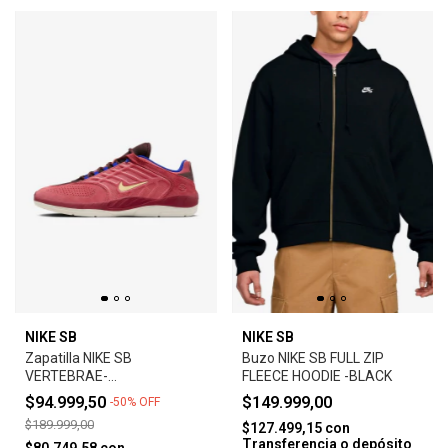
NIKE SB
NIKE SB
Zapatilla NIKE SB
Buzo NIKE SB FULL ZIP
VERTEBRAE-
FLEECE HOODIE -BLACK
ADOBE/EARTH/NOBLE
$94.999,50
$149.999,00
-
50
%
OFF
RED/MELON TINT
$189.999,00
$127.499,15
con
Transferencia o depósito