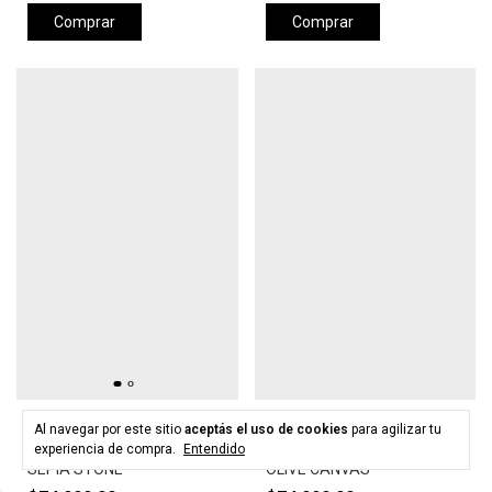
Comprar
Comprar
HURLEY
HURLEY
Al navegar por este sitio
aceptás el uso de cookies
para agilizar tu
Gorra HURLEY LEVELS HAT -
Gorra HURLEY LEVELS HAT -
experiencia de compra.
Entendido
SEPIA STONE
OLIVE CANVAS