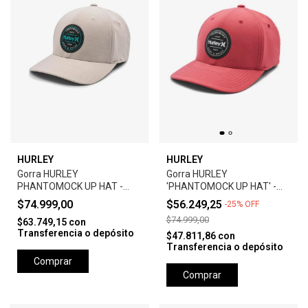
HURLEY
HURLEY
Gorra HURLEY
Gorra HURLEY
PHANTOMOCK UP HAT -
'PHANTOMOCK UP HAT' -
GREY
UNIVERSTY RED
$74.999,00
$56.249,25
-
25
%
OFF
$74.999,00
$63.749,15
con
Transferencia o depósito
$47.811,86
con
Transferencia o depósito
Comprar
Comprar