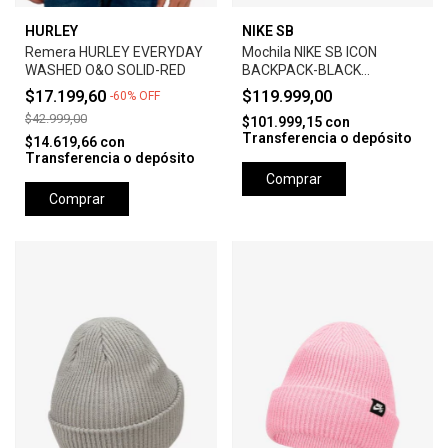
HURLEY
NIKE SB
Remera HURLEY EVERYDAY
Mochila NIKE SB ICON
WASHED O&O SOLID-RED
BACKPACK-BLACK
ANTHRACITE
$17.199,60
$119.999,00
-
60
%
OFF
$42.999,00
$101.999,15
con
Transferencia o depósito
$14.619,66
con
Transferencia o depósito
Comprar
Comprar