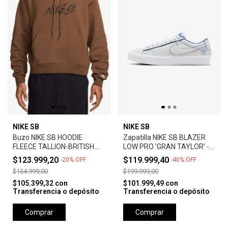
NIKE SB
NIKE SB
Buzo NIKE SB HOODIE
Zapatilla NIKE SB BLAZER
FLEECE TALLION-BRITISH
LOW PRO 'GRAN TAYLOR' -
TAN
SUMMIT WHITE
$123.999,20
$119.999,40
-
20
%
OFF
-
40
%
OFF
$154.999,00
$199.999,00
$105.399,32
con
$101.999,49
con
Transferencia o depósito
Transferencia o depósito
Comprar
Comprar