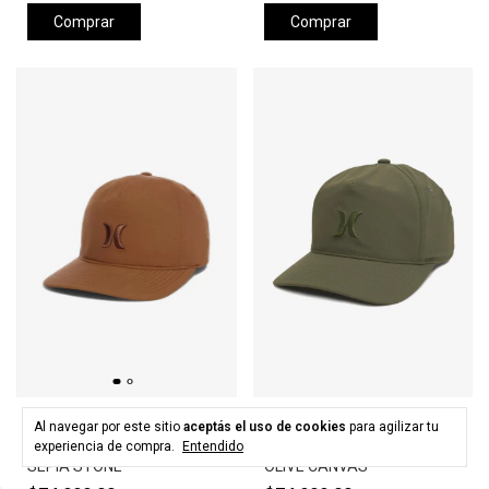
Comprar
Comprar
HURLEY
HURLEY
Al navegar por este sitio
aceptás el uso de cookies
para agilizar tu
Gorra HURLEY LEVELS HAT -
Gorra HURLEY LEVELS HAT -
experiencia de compra.
Entendido
SEPIA STONE
OLIVE CANVAS