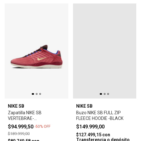
NIKE SB
NIKE SB
Zapatilla NIKE SB
Buzo NIKE SB FULL ZIP
VERTEBRAE-
FLEECE HOODIE -BLACK
ADOBE/EARTH/NOBLE
$94.999,50
$149.999,00
-
50
%
OFF
RED/MELON TINT
$189.999,00
$127.499,15
con
Transferencia o depósito