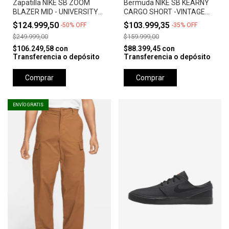
Zapatilla NIKE SB ZOOM
Bermuda NIKE SB KEARNY
BLAZER MID - UNIVERSITY
CARGO SHORT -VINTAGE
RED *Orange Label*
GREEN
$124.999,50
$103.999,35
-
50
%
OFF
-
35
%
OFF
$249.999,00
$159.999,00
$106.249,58
con
$88.399,45
con
Transferencia o depósito
Transferencia o depósito
Comprar
Comprar
ENVÍO GRATIS