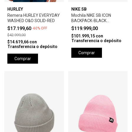
HURLEY
NIKE SB
Remera HURLEY EVERYDAY
Mochila NIKE SB ICON
WASHED O&O SOLID-RED
BACKPACK-BLACK
ANTHRACITE
$17.199,60
$119.999,00
-
60
%
OFF
$42.999,00
$101.999,15
con
Transferencia o depósito
$14.619,66
con
Transferencia o depósito
Comprar
Comprar