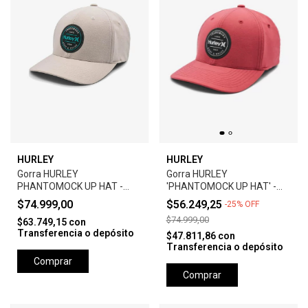
HURLEY
HURLEY
Gorra HURLEY
Gorra HURLEY
PHANTOMOCK UP HAT -
'PHANTOMOCK UP HAT' -
GREY
UNIVERSTY RED
$74.999,00
$56.249,25
-
25
%
OFF
$74.999,00
$63.749,15
con
Transferencia o depósito
$47.811,86
con
Transferencia o depósito
Comprar
Comprar