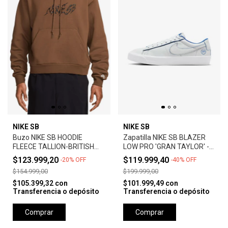
NIKE SB
NIKE SB
Buzo NIKE SB HOODIE
Zapatilla NIKE SB BLAZER
FLEECE TALLION-BRITISH
LOW PRO 'GRAN TAYLOR' -
TAN
SUMMIT WHITE
$123.999,20
$119.999,40
-
20
%
OFF
-
40
%
OFF
$154.999,00
$199.999,00
$105.399,32
con
$101.999,49
con
Transferencia o depósito
Transferencia o depósito
Comprar
Comprar