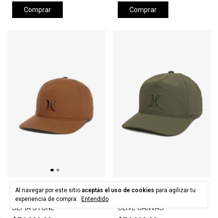
Comprar
Comprar
HURLEY
HURLEY
Al navegar por este sitio
aceptás el uso de cookies
para agilizar tu
Gorra HURLEY LEVELS HAT -
Gorra HURLEY LEVELS HAT -
experiencia de compra.
Entendido
SEPIA STONE
OLIVE CANVAS