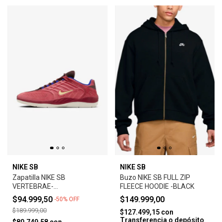
NIKE SB
NIKE SB
Zapatilla NIKE SB
Buzo NIKE SB FULL ZIP
VERTEBRAE-
FLEECE HOODIE -BLACK
ADOBE/EARTH/NOBLE
$94.999,50
$149.999,00
-
50
%
OFF
RED/MELON TINT
$189.999,00
$127.499,15
con
Transferencia o depósito