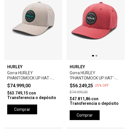
HURLEY
HURLEY
Gorra HURLEY
Gorra HURLEY
PHANTOMOCK UP HAT -
'PHANTOMOCK UP HAT' -
GREY
UNIVERSTY RED
$74.999,00
$56.249,25
-
25
%
OFF
$74.999,00
$63.749,15
con
Transferencia o depósito
$47.811,86
con
Transferencia o depósito
Comprar
Comprar