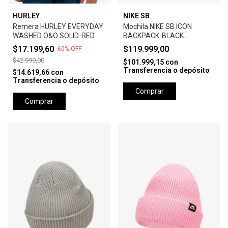
HURLEY
NIKE SB
Remera HURLEY EVERYDAY
Mochila NIKE SB ICON
WASHED O&O SOLID-RED
BACKPACK-BLACK
ANTHRACITE
$17.199,60
$119.999,00
-
60
%
OFF
$42.999,00
$101.999,15
con
Transferencia o depósito
$14.619,66
con
Transferencia o depósito
Comprar
Comprar