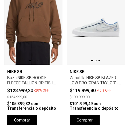
NIKE SB
NIKE SB
Buzo NIKE SB HOODIE
Zapatilla NIKE SB BLAZER
FLEECE TALLION-BRITISH
LOW PRO 'GRAN TAYLOR' -
TAN
SUMMIT WHITE
$123.999,20
$119.999,40
-
20
%
OFF
-
40
%
OFF
$154.999,00
$199.999,00
$105.399,32
con
$101.999,49
con
Transferencia o depósito
Transferencia o depósito
Comprar
Comprar