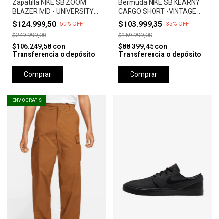
Zapatilla NIKE SB ZOOM
Bermuda NIKE SB KEARNY
BLAZER MID - UNIVERSITY
CARGO SHORT -VINTAGE
RED *Orange Label*
GREEN
$124.999,50
$103.999,35
-
50
%
OFF
-
35
%
OFF
$249.999,00
$159.999,00
$106.249,58
con
$88.399,45
con
Transferencia o depósito
Transferencia o depósito
Comprar
Comprar
ENVÍO GRATIS